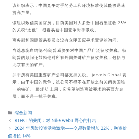
该组织表示，中国竞争对手的劳工和环境标准使其能够迅速
提高产量。
该组织致信美国官员，目前美国对大多数中国石墨征收 25%
的关税“太低”，很容易被中国竞争对手吸收。
商务部和国际贸易委员会没有立即回应寻求置评的询问。
当选总统唐纳德·特朗普威胁要对中国产品广泛征收关税。特
朗普的顾问还鼓励他对所有外国关键矿产征收关税，包括与
北京有关的矿产。
并非所有美国重要矿产公司都支持关税。 Jervois Global 表
示，由于中国的竞争，该公司不得不在开放之前关闭美国唯
一的钴矿。
路透社
上周，它希望制造商被要求购买西方金
属，而不是一揽子关税。
分
综合新闻
類
RTFKT 的关闭：对 Nike web3 野心的打击
2024 年风险投资活动激增——交易数量增加 22%，融资价
值增长 14%