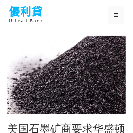
跳
優利貸
至
主
選
要
U Lead Bank
內
容
單
美国石墨矿商要求华盛顿