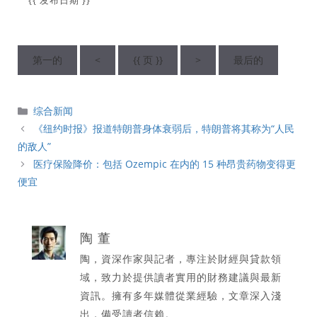
{{ 发布日期 }}
第一的
<
{{ 页 }}
>
最后的
分
综合新闻
類
《纽约时报》报道特朗普身体衰弱后，特朗普将其称为“人民
的敌人”
医疗保险降价：包括 Ozempic 在内的 15 种昂贵药物变得更
便宜
陶 董
陶，資深作家與記者，專注於財經與貸款領
域，致力於提供讀者實用的財務建議與最新
資訊。擁有多年媒體從業經驗，文章深入淺
出，備受讀者信賴。