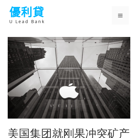
跳
優利貸
至
主
選
要
U Lead Bank
內
容
單
美国集团就刚果冲突矿产