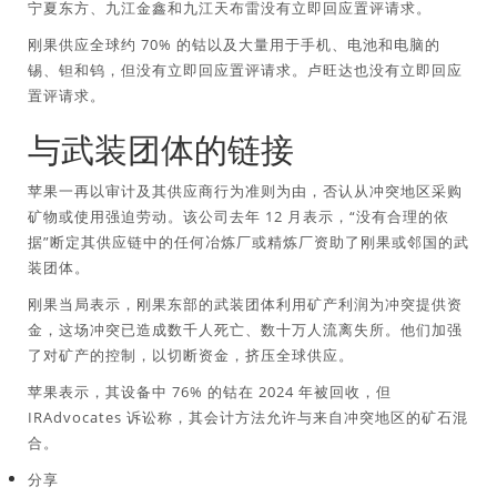
宁夏东方、九江金鑫和九江天布雷没有立即回应置评请求。
刚果供应全球约 70% 的钴以及大量用于手机、电池和电脑的
锡、钽和钨，但没有立即回应置评请求。卢旺达也没有立即回应
置评请求。
与武装团体的链接
苹果一再以审计及其供应商行为准则为由，否认从冲突地区采购
矿物或使用强迫劳动。该公司去年 12 月表示，“没有合理的依
据”断定其供应链中的任何冶炼厂或精炼厂资助了刚果或邻国的武
装团体。
刚果当局表示，刚果东部的武装团体利用矿产利润为冲突提供资
金，这场冲突已造成数千人死亡、数十万人流离失所。他们加强
了对矿产的控制，以切断资金，挤压全球供应。
苹果表示，其设备中 76% 的钴在 2024 年被回收，但
IRAdvocates 诉讼称，其会计方法允许与来自冲突地区的矿石混
合。
分享