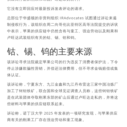
它没有立即回应对最新投诉发表评论的请求。
总部位于华盛顿的非营利组织 IRAdvocates 试图通过诉讼来遏
制侵权行为，该组织在周二向哥伦比亚特区高等法院提交的诉状
中表示，苹果的供应链中仍然含有与童工、强迫劳动以及刚果和
卢旺达武装组织有关的钴、锡、钽和钨。
钴、锡、钨的主要来源
该诉讼寻求法院裁定苹果公司的行为违反了消费者保护法，下令
停止涉嫌欺骗性营销，并偿还法律费用，但不寻求金钱赔偿或集
体认证。
该诉讼称，宁夏东方、九江金鑫和九江丹布雷这三家中国冶炼厂
加工了钶钽铁矿，联合国和全球见证调查人员称，这些钶钽铁矿
是在武装团体夺取刚果东部的矿山后通过卢旺达走私的，并将这
些材料与苹果的供应链联系起来。
诉讼称，诺丁汉大学 2025 年发表的一项研究发现，与苹果供应
商有关的刚果工厂存在强迫劳动和童工现象。