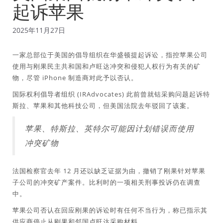
起诉苹果
2025年11月27日
一家总部位于美国的倡导组织在华盛顿提起诉讼，指控苹果公司
使用与刚果民主共和国和卢旺达冲突和侵犯人权行为有关的矿
物，尽管 iPhone 制造商对此予以否认。
国际权利倡导者组织 (IRAdvocates) 此前曾就钴采购问题起诉特
斯拉、苹果和其他科技公司，但美国法院去年驳回了该案。
苹果、特斯拉、英特尔可能因计划错误而使用
冲突矿物
法国检察官去年 12 月还以缺乏证据为由，撤销了刚果针对苹果
子公司的冲突矿产案件。比利时的一项相关刑事投诉仍在调查
中。
苹果公司否认在回应刚果的诉讼时有任何不当行为，称已指示其
供应商停止从刚果和邻国卢旺达采购材料。