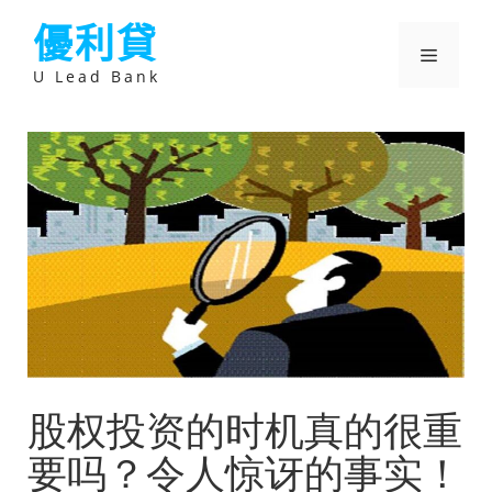
跳
優利貸
至
主
選
要
U Lead Bank
內
容
單
股权投资的时机真的很重
要吗？令人惊讶的事实！