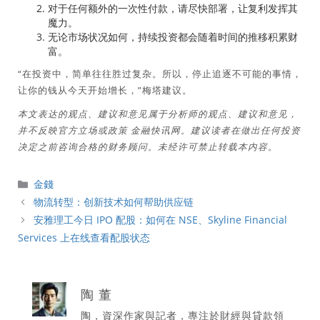
对于任何额外的一次性付款，请尽快部署，让复利发挥其
魔力。
无论市场状况如何，持续投资都会随着时间的推移积累财
富。
“在投资中，简单往往胜过复杂。所以，停止追逐不可能的事情，
让你的钱从今天开始增长，”梅塔建议。
本文表达的观点、建议和意见属于分析师的观点、建议和意见，
并不反映官方立场或政策
金融快讯网
。建议读者在做出任何投资
决定之前咨询合格的财务顾问。未经许可禁止转载本内容。
分
金錢
類
物流转型：创新技术如何帮助供应链
安雅理工今日 IPO 配股：如何在 NSE、Skyline Financial
Services 上在线查看配股状态
陶 董
陶，資深作家與記者，專注於財經與貸款領