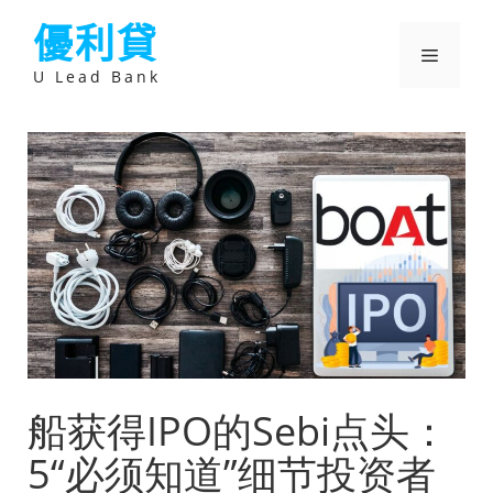
跳
優利貸
至
主
選
要
U Lead Bank
內
容
單
船获得IPO的Sebi点头：
5“必须知道”细节投资者