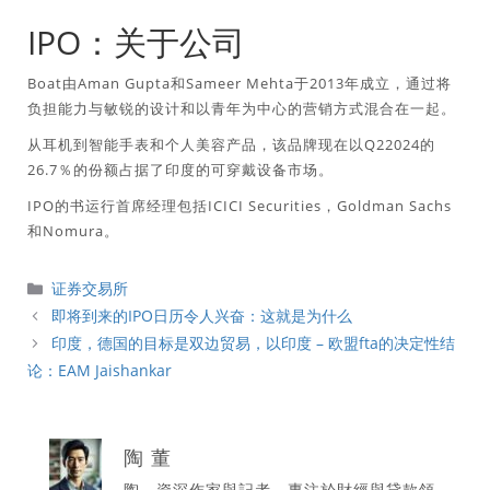
IPO：关于公司
Boat由Aman Gupta和Sameer Mehta于2013年成立，通过将
负担能力与敏锐的设计和以青年为中心的营销方式混合在一起。
从耳机到智能手表和个人美容产品，该品牌现在以Q22024的
26.7％的份额占据了印度的可穿戴设备市场。
IPO的书运行首席经理包括ICICI Securities，Goldman Sachs
和Nomura。
分
证券交易所
類
即将到来的IPO日历令人兴奋：这就是为什么
印度，德国的目标是双边贸易，以印度 – 欧盟fta的决定性结
论：EAM Jaishankar
陶 董
陶，資深作家與記者，專注於財經與貸款領