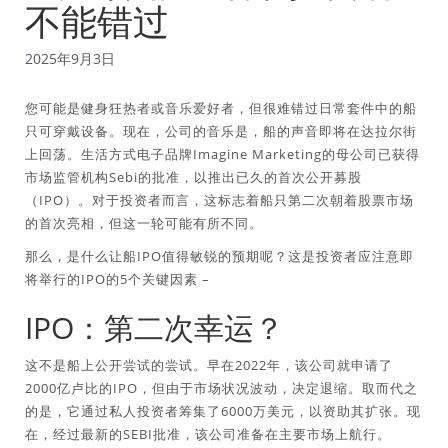
不能错过
2025年9月3日
您可能是健身狂热者或音乐爱好者，但很难错过日常套件中的船
只可穿戴设备。现在，公司的音乐是，船的声音即将在达拉尔街
上回荡。生活方式电子品牌Imagine Marketing的母公司已获得
市场监管机构Sebi的批准，以推出已久的首次公开募股
（IPO）。对于投资者而言，这标志着船只第二次朝着股票市场
的首次亮相，但这一轮可能有所不同。
那么，是什么让船IPO值得敏锐的预期呢？这是投资者应注意即
将举行的IPO的5个关键因素 –
IPO：第二次幸运？
这不是船上公开尝试的尝试。早在2022年，该公司就申请了
2000亿卢比的IPO，但由于市场状况波动，决定退缩。取而代之
的是，它通过私人投资者筹集了6000万美元，以资助其扩张。现
在，经过最新的SEBI批准，该公司准备在主要市场上航行。