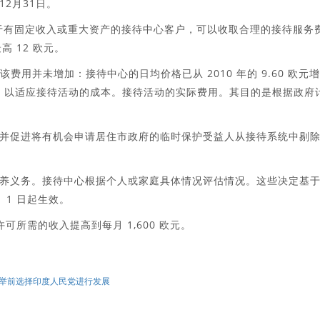
12月31日。
对于有固定收入或重大资产的接待中心客户，可以收取合理的接待服务
 12 欧元。
该费用并未增加：接待中心的日均价格已从 2010 年的 9.60 欧元
增加费用，以适应接待活动的成本。接待活动的实际费用。其目的是根据政府
并促进将有机会申请居住市政府的临时保护受益人从接待系统中剔
养义务。接待中心根据个人或家庭具体情况评估情况。这些决定基
 1 日起生效。
留许可所需的收入提高到每月 1,600 欧元。
在议会选举前选择印度人民党进行发展