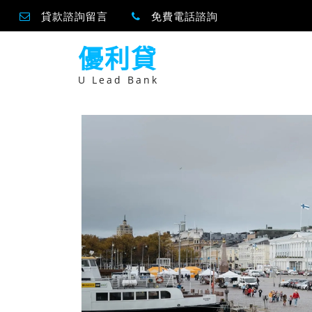
貸款諮詢留言
免費電話諮詢
跳
優利貸
至
主
要
U Lead Bank
內
容