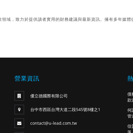
款領域，致力於提供讀者實用的財務建議與最新資訊。擁有多年媒體
。
營業資訊
債
優立德國際有限公司
款
台中市西區台灣大道二段545號8樓之1
何
管
contact@u-lead.com.tw
信
落