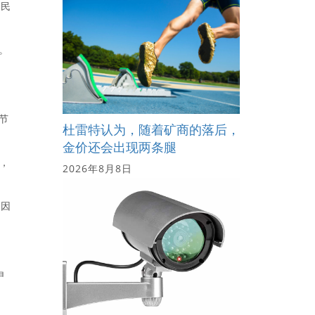
移民
。
节
杜雷特认为，随着矿商的落后，
金价还会出现两条腿
，
2026年8月8日
，因
申