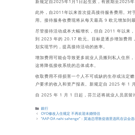
新规定自2025年1月1日起生效，有效期至2025年
此外，自2011年以来首次提高接待服务费用。
用。接待服务收费现将从每天最高 9 欧元增加到最高
尽管接待活动成本大幅增长，但自 2011 年以来，
到 2023 年的 20.17 欧元。目标是逐步
划实现节约，提高接待活动的效率。
增加费用可能会导致更多就业人员搬到私人住所，
这将降低接收系统的总体成本。
收取费用不得损害一个人不可或缺的生存或法定赡
户要求的收入和资产报表。新规定自 2025 年 1 月
自 2025 年 1 月 1 日起，芬兰还将就业人员居
分
銀行
類
OYO修改入住规定 不再欢迎未婚情侣
“AAP-DA nahi sahenge”：莫迪总理敦促德里选民