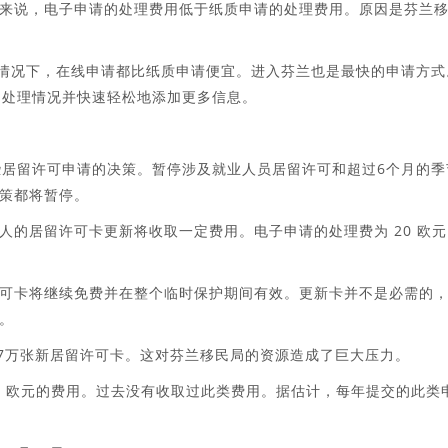
来说，电子申请的处理费用低于纸质申请的处理费用。原因是芬兰
有情况下，在线申请都比纸质申请便宜。进入芬兰也是最快的申请方式
踪申请的处理情况并快速轻松地添加更多信息。
某些居留许可申请的决策。暂停涉及就业人员居留许可和超过6个月的季
策都将暂停。
人的居留许可卡更新将收取一定费用。电子申请的处理费为 20 欧元
可卡将继续免费并在整个临时保护期间有效。更新卡并不是必需的
。
了近7万张新居留许可卡。这对芬兰移民局的资源造成了巨大压力。
0 欧元的费用。过去没有收取过此类费用。据估计，每年提交的此类