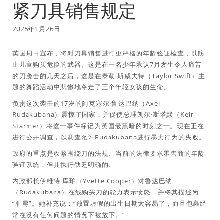
紧刀具销售规定
2025年1月26日
英国周日宣布，将对刀具销售进行更严格的年龄验证检查，以防
止儿童购买危险的武器。这是在一名少年承认7月发生令人痛苦
的刀袭击的几天之后，这是在泰勒·斯威夫特（Taylor Swift）主
题的舞蹈活动中悲惨地夺走了三个年轻女孩的生命。
负责这次袭击的17岁的阿克塞尔·鲁达巴纳（Axel
Rudakubana）震惊了国家，并促使总理凯尔·斯塔默（Keir
Starmer）将这一事件标记为英国最黑暗的时刻之一。现在正在
进行公开调查，以调查允许Rudakubana进行暴力行为的失败。
政府的重点是收紧围绕刀的法规。当前的法律要求零售商的年龄
验证系统，但其执行缺乏明确的。
内政部长伊维特·库珀（Yvette Cooper）对鲁达巴纳
（Rudakubana）在线购买刀的能力表示愤怒，并将其描述为
“耻辱”。她补充说：“放置虚假的出生日期太容易了，而且包裹经
常在没有任何问题的情况下被放下。”