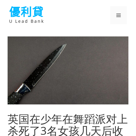
跳
優利貸
至
主
選
要
U Lead Bank
內
容
單
英国在少年在舞蹈派对上
杀死了3名女孩几天后收