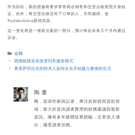
作为回应，新的措施将要求零售商在销售和交货点检查照片身份
证。此外，将交货仅移交给下订单的人，关闭漏洞，使
Rudakubana获得武器。
这一变化将是一项新法案的一部分，预计将在未来几个月内通过
议会。
分
金錢
類
西南铁路宣布改变列车服务模式
奥里萨邦出生的技术人如何从头开始建立奢侈的生活
陶 董
陶，資深作家與記者，專注於財經與貸款領
域，致力於提供讀者實用的財務建議與最新
資訊。擁有多年媒體從業經驗，文章深入淺
出，備受讀者信賴。