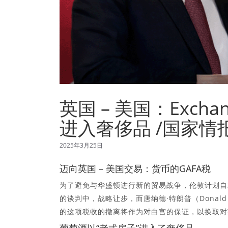
英国 – 美国：Exchang
进入奢侈品 /国家情
2025年3月25日
迈向英国 – 美国交易：货币的GAFA税
为了避免与华盛顿进行新的贸易战争，伦敦计划自2
的谈判中，战略让步，而唐纳德·特朗普（Donal
的这项税收的撤离将作为对白宫的保证，以换取对