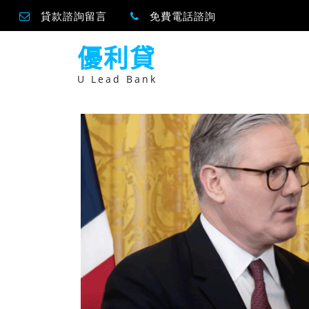
貸款諮詢留言
免費電話諮詢
跳
優利貸
至
主
要
U Lead Bank
內
容