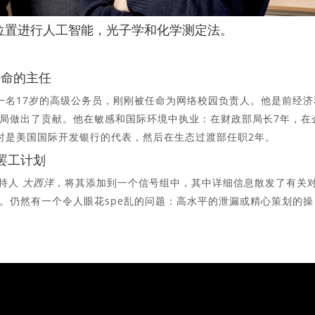
0在36°的位置进行人工智能，光子学和化学测定法。
r​​任命的主任
ain）是一名17岁的高级公务员，刚刚被任命为​​网络校园负责人。他是前经
局做出了贡献。他在敏感和国际环境中执业：在财政部局长7年，在
时是美国国际开发银行的代表，然后在生态过渡部任职2年。
罢工计划
主持人
大西洋
，将其添加到一个信号组中，其中详细信息散发了有关
。仍然有一个令人眼花spe乱的问题：高水平的泄漏或精心策划的操