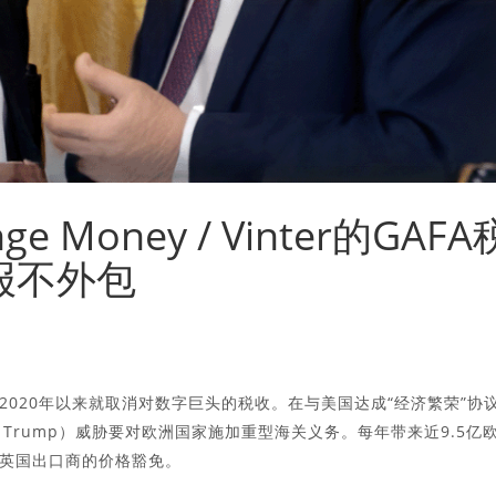
e Money / Vinter的GAFA
报不外包
020年以来就取消对数字巨头的税收。在与美国达成“经济繁荣”协
d Trump）威胁要对欧洲国家施加重型海关义务。每年带来近9.5亿
英国出口商的价格豁免。