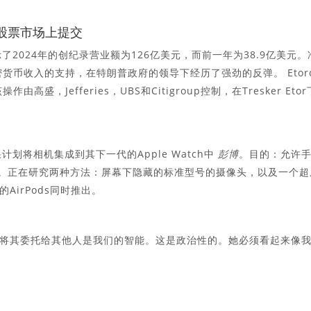
股票市场上提交
示了2024年的创纪录营业额为126亿美元，而前一年为38.9亿美元。
密货币收入的支持，在特朗普政府的领导下经历了强劲的反弹。 Etor
高盛，Jefferies，UBS和Citigroup控制，在Tresker Etor
果计划将相机集成到其下一代的Apple Watch中
彭博
。目的：允许
互。正在研究两种方法：屏幕下隐藏的标准型号的摄像头，以及一个超
irPods同时推出。
。
将其委托给其他人是我们的智能。这是政治性的。她必须看起来像