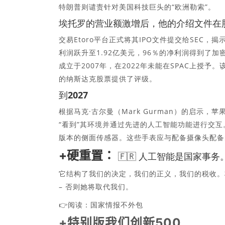
特朗普则谴责针对美国科技巨头的“欧洲勒索”。
埃托罗的营业额激增后，他的介绍文件在
交易Etoro平台正式将其IPO文件提交给SEC，揭
利润跃升至1.92亿美元，96％的净利润得到了加
成立于2007年，在2022年未能在SPAC上授予。该操作由
的纳斯达克股票提供了评级。
到2027
根据马克·古尔曼（Mark Gurman）的启示，苹
“看到”其环境并通过先进的人工智能功能进行交
版本的侧面传感器。这些手表应与配备摄像头配备的A
+硬重置：
🇫🇷
人工智能是国家事务
它结构了我们的决定，我们的正义，我们的税收。
– 否则她将取代我们。
👉阅读：国家情报不外包
+特别版我们创新500