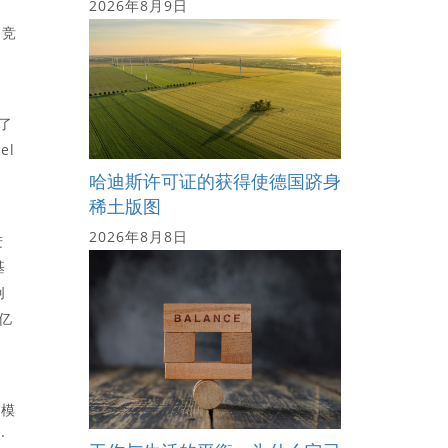
2026年8月9日
的竞
了
el
哈迪斯许可证的获得使德国跻身
稀土版图
2026年8月8日
进
基
创
亿
”模
·