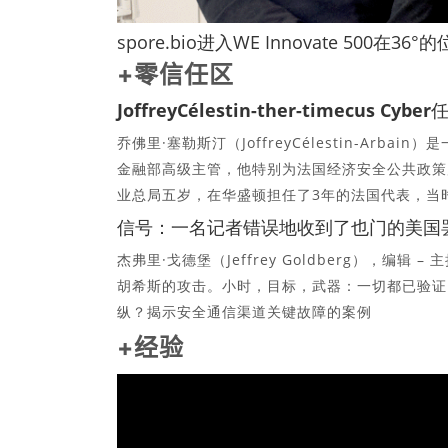
spore.bio进入WE Innovate 50
+零信任区
JoffreyCélestin-ther-timecus Cybe
乔佛里·塞勒斯汀（JoffreyCélestin-Arb
金融部高级主管，他特别为法国经济安全公共政策
业总局五岁，在华盛顿担任了3年的法国代表，当
信号：一名记者错误地收到了也门的美国
杰弗里·戈德堡（Jeffrey Goldberg），编辑 – 
胡希斯的攻击。小时，目标，武器：一切都已验证
纵？揭示安全通信渠道关键故障的案例
+经验