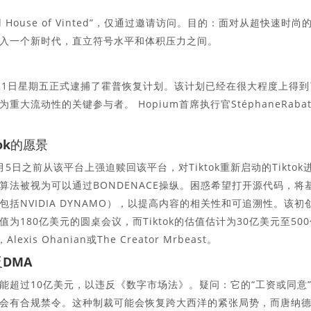
d House of Vinted”，仅通过邀请访问。目的：面对从超快速时尚
入一个新时代，直立符号水平和体积压力之间。
21日星期五正式逮捕了霍普恢复计划。该计划已经在很大程度上得到
为重大流动性的关键参与者。 Hopium首席执行官StéphaneRabat
ok的愿景
日之前从该平台上强迫赎回该平台，对Tiktok重新启动的Tiktok
法被视为可以通过BONDENACE操纵。困惑希望打开源代码，将
括NVIDIA DYNAMO），以提高内容的相关性和可追溯性。该初
180亿美元的圆桌会议，而Tiktok的估值估计为30亿美元至500
exis Ohanian或The Creator Mrbeast。
DMA
可能超过10亿美元，以违反《数字市场法》。疑问：它的“工资或同意
会有合规禁令。这种制裁可能会恢复跨大西洋的紧张局势，而唐纳德