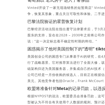
葡萄酒以“老式房子”进入了奢侈品
Vinted开设了一家无现场销售的短暂商店“ Vinte
争，恢复其形象，重点关注可取性和体验。二手进
巴黎法院验证的霍普恢复计划
巴黎经济活动法院在指出遵守法律要求后，于3月
股东的支持，旨在在2028 – 2030年之前将公司作
说：“这一决定标志着不确定性时期的终结。”
困惑揭示了他对美国控制下的“透明” tikt
美国创业公司的困惑专门从事基于AI的研究，在4月5
行了战略愿景。它对推荐算法进行了全面大修，该算
础架构归还为美国服务器，并集成自己的AI技术（包
公司已经是一月份收购的候选人，目前正在根据估值为
美元。其他竞争者包括Oracle，Frank McCourt，Al
欧盟将准备针对Meta的记录罚款，以违反
根据NYPOST的说法，欧盟委员会准备罚款，这
型被认为不符合有关使用个人数据的规则。预计还