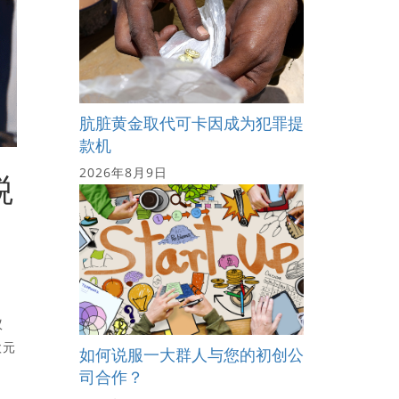
肮脏黄金取代可卡因成为犯罪提
款机
2026年8月9日
税
议
欧元
如何说服一大群人与您的初创公
司合作？