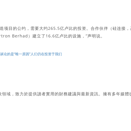
项目的公约，需要大约265.5亿卢比的投资。合作伙伴（硅连接，
rtron Berhad）建立了16.6亿卢比的设施，”声明说。
rma谈论的是“唯一原因”人们仍在投资于我们
款領域，致力於提供讀者實用的財務建議與最新資訊。擁有多年媒體
。