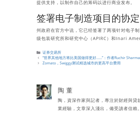
提供支持，以制作自己的筹码以进行商业发布。
签署电子制造项目的协定
州政府在官方中说，它已经签署了两项针对电子制造
级包装研究所和研究中心（APIRC）和Inari Ame
分
证券交易所
類
“世界其他地方将比美国做得更好……”：作者Ruchir Sha
Zomato，Swiggy测试精选城市的更高平台费用
陶 董
陶，資深作家與記者，專注於財經與貸
業經驗，文章深入淺出，備受讀者信賴