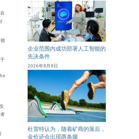
将在
划
希德
企业范围内成功部署人工智能的
先决条件
位于
2026年8月8日
he
的投
争者
杜雷特认为，随着矿商的落后，
们
金价还会出现两条腿