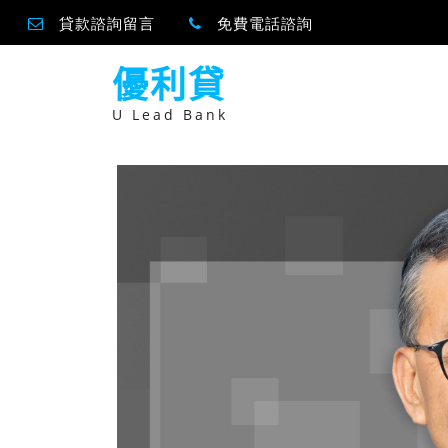
貸款諮詢留言
免費電話諮詢
跳
優利貸
至
主
要
U Lead Bank
內
容