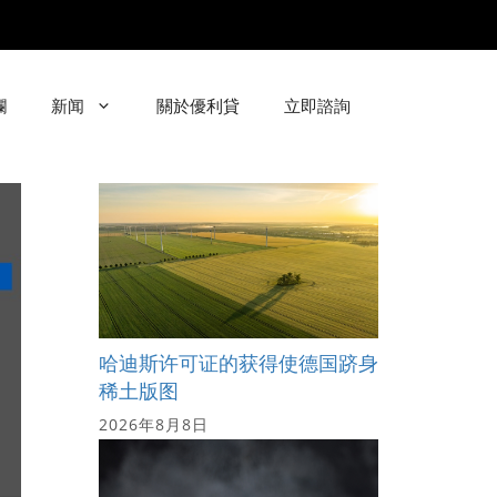
欄
新闻
關於優利貸
立即諮詢
哈迪斯许可证的获得使德国跻身
稀土版图
2026年8月8日