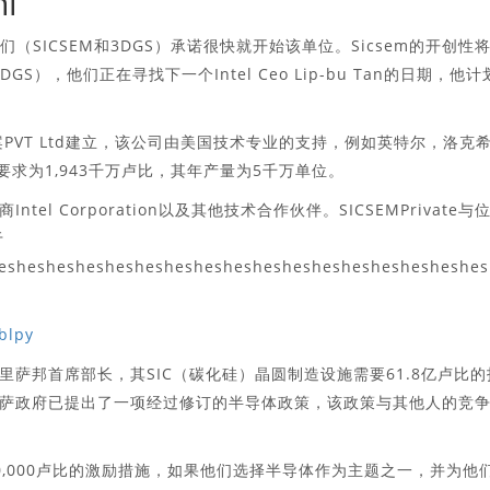
i
里，他们（SICSEM和3DGS）承诺很快就开始该单位。Sicsem的开创性
3DGS），他们正在寻找下一个Intel Ceo Lip-bu Tan的日期，他计
PVT Ltd建立，该公司由美国技术专业的支持，例如英特尔，洛克
投资要求为1,943千万卢比，其年产量为5千万单位。
l Corporation以及其他技术合作伙伴。SICSEMPrivate与
于
esheshesheshesheshesheshesheshesheshesheshesheshes
blpy
已更新了奥里萨邦首席部长，其SIC（碳化硅）晶圆制造设施需要61.8亿卢比
德里萨政府已提出了一项经过修订的半导体政策，该政策与其他人的竞
,000卢比的激励措施，如果他们选择半导体作为主题之一，并为他