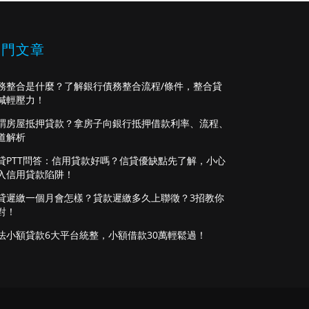
熱門文章
務整合是什麼？了解銀行債務整合流程/條件，整合貸
減輕壓力！
謂房屋抵押貸款？拿房子向銀行抵押借款利率、流程、
道解析
貸PTT問答：信用貸款好嗎？信貸優缺點先了解，小心
入信用貸款陷阱！
貸遲繳一個月會怎樣？貸款遲繳多久上聯徵？3招教你
對！
法小額貸款6大平台統整，小額借款30萬輕鬆過！