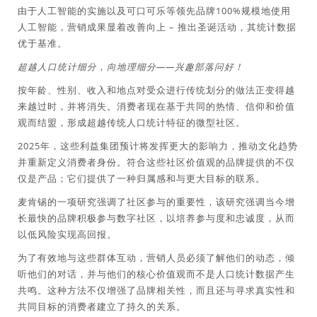
由于人工智能的实施以及可口可乐等领先品牌100%规模地使用
人工智能，营销成果显着改善向上 – 推出圣诞活动，其统计数据
优于基准。
超越人口统计细分，向地理细分——兴趣部落问好！
按年龄、性别、收入和地点对受众进行传统划分的做法正变得越
来越过时，并将消失。消费者现在基于共同的热情、信仰和价值
观而结盟，形成超越传统人口统计特征的微型社区。
2025年，这些利益集团预计将发挥更大的影响力，推动文化趋势
并重新定义消费者身份。符合这些社区价值观的品牌提供的不仅
仅是产品；它们提供了一种归属感和与更大目标的联系。
麦肯锡的一项研究强调了社区参与的重要性，该研究强调当今增
长最快的品牌积极参与数字社区，以培养参与度和忠诚度，从而
以低风险实现高回报。
为了有效地与这些群体互动，营销人员必须了解他们的动态，倾
听他们的对话，并与他们的核心价值观而不是人口统计数据产生
共鸣。这种方法不仅增强了品牌相关性，而且还与寻求真实性和
共同目标的消费者建立了持久的关系。