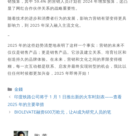
销预算，其中 59.4% 的营销人员计划在 2024 年增加预算，这凸
显了网红合作伙伴关系的战略重要性。
随着技术的进步和消费者行为的发展，影响力营销有望变得更具
影响力，到 2025 年深入融入主流文化。
–
2025 年的这些趋势清楚地表明了这样一个事实：营销的未来不
仅仅是销售产品；更是销售产品。它涉及建立关系、培育社区和
创造持久的品牌体验。在未来，营销和文化之间的界限变得模
糊，每一次互动都是联系、启发并最终实现转型的机会，我比以
往任何时候都更加兴奋，2025 年即将开始！
分
金錢
類
印度铁路公司将于 1 月 1 日推出新的火车时刻表——查看
2025 年的主要举措
BIOLEVATE融资600万欧元，让AI成为研究人员的笔
陶 董