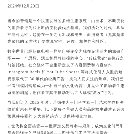
2024年12月29日
当今的营销是一个快速发展的多维生态系统，由技术、不断变化
的消费者行为和不断的变化步伐所塑造。我们所处的时代，算法
控制可见性，趋势在一夜之间出现和消失，而消费者（尤其是眼
光敏锐的 Z 世代）要求真实性、速度、相关性和社区。
数字世界已经从像电视一样的广播转变为现在充满活力的城镇广
场——一个思想、观点和品牌碰撞的中心，“传统营销”在执行之
前被拒绝。社交媒体平台重新定义了内容消费和内容创作，
Instagram Reels 和 YouTube Shorts 等格式使引人入胜的短
视频取代了 30 年代的经典广告，成为人们关注的焦点。我们已
经看到模因营销成为一种自己的文化语言，并见证了影响者生态
系统的崛起，创作者在其中推动对话并大规模“激发”行为。
当我们迈入 2025 年时，营销作为一门科学和一门艺术的作用变
得前所未有的重要。以下是每个营销人员和品牌故事讲述者必须
预见并接受的 5 大营销趋势，以保持领先地位。
Z 世代将全面接管——重新定义品牌参与规则，成为文化时尚引
领者和强大的品牌影响者——即使他们不是直接消费者。