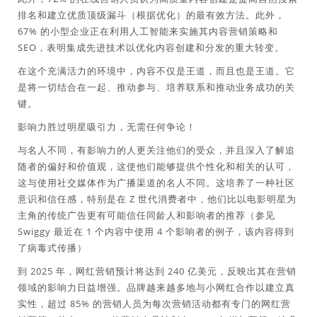
排名和建立优质顶级漏斗（根据优化）的最有效方法。此外，
67% 的小型企业正在利用人工智能来实施其内容营销策略和
SEO，表明集成先进技术以优化内容创建和分发的重大转变。
在这个充满活力的环境中，内容不仅是王道，而且也是王道。它
是将一切结合在一起、推动参与、培养联系和推动业务成功的关
键。
影响力胜过明星吸引力，无需任何争论！
与名人不同，有影响力的人更关注他们的受众，并且深入了解追
随者的偏好和价值观，这使他们能够提供个性化和相关的认可，
这与使用社交媒体作为广播渠道的名人不同。这培养了一种社区
意识和信任感，特别是在 Z 世代消费者中，他们比以电影明星为
主角的传统广告更有可能信任同龄人和影响者的推荐（参见
Swiggy 最近在 1 个内容中使用 4 个影响者的例子，该内容得到
了病毒式传播）
到 2025 年，网红营销预计将达到 240 亿美元，反映出其在营销
领域的影响力日益增强。品牌越来越多地与小网红合作以建立真
实性，超过 85% 的营销人员为每次营销活动都有专门的网红营