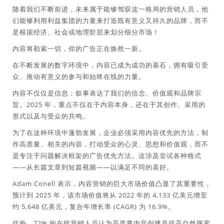
随着我们不断前进，未来属于能够驾驭这一格局的营销人员，他
们能够利用利益集团的力量来打造既有意义又持久的品牌，而不
是根据经济、社会或地理阶层来划分细分市场！
内容将勒索一切，你的广告正在焕然一新。
在不断发展的数字环境中，内容已成为成功的基石，拥有吸引受
众、推动有意义的参与和始终在线的力量。
内容不仅仅是信息；叙事表达了我们的信念、价值观和品牌宗
旨。2025 年，重点不仅在于内容本身，还在于其创作、采用的
形式以及与受众的共鸣。
为了在这种环境中蓬勃发展，企业必须采用内容优先的方法，制
作高质量、相关的内容，打动受众的心灵、思想和价值观，而不
是专注于问题解决框架的广告优先方法。这涉及尝试各种格式
——从长篇文章到短篇视频——以满足不同的喜好。
Adam Conell 表示，内容营销的巨大市场价值凸显了其重要性，
预计到 2025 年，该市场价值将从 2022 年的 4,133 亿美元增至
约 5,648 亿美元，复合年增长率 (CAGR) 为 16.9%。
此外，72% 的在线营销人员认为高质量内容创建是提高自然搜索