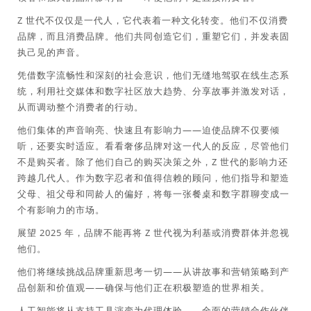
Z 世代不仅仅是一代人，它代表着一种文化转变。他们不仅消费
品牌，而且消费品牌。他们共同创造它们，重塑它们，并发表固
执己见的声音。
凭借数字流畅性和深刻的社会意识，他们无缝地驾驭在线生态系
统，利用社交媒体和数字社区放大趋势、分享故事并激发对话，
从而调动整个消费者的行动。
他们集体的声音响亮、快速且有影响力——迫使品牌不仅要倾
听，还要实时适应。看看奢侈品牌对这一代人的反应，尽管他们
不是购买者。除了他们自己的购买决策之外，Z 世代的影响力还
跨越几代人。作为数字忍者和值得信赖的顾问，他们指导和塑造
父母、祖父母和同龄人的偏好，将每一张餐桌和数字群聊变成一
个有影响力的市场。
展望 2025 年，品牌不能再将 Z 世代视为利基或消费群体并忽视
他们。
他们将继续挑战品牌重新思考一切——从讲故事和营销策略到产
品创新和价值观——确保与他们正在积极塑造的世界相关。
人工智能将从支持工具演变为代理体验——全面的营销合作伙伴