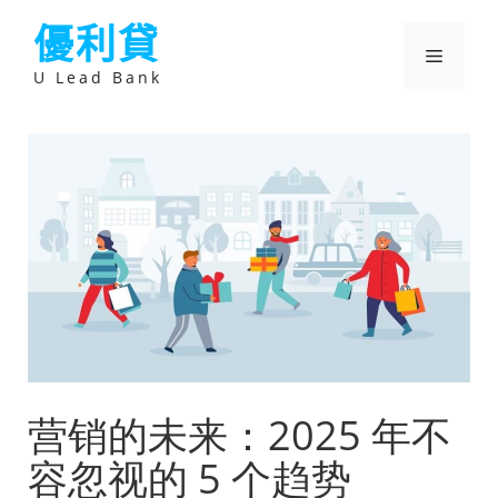
跳
優利貸
至
主
選
要
U Lead Bank
內
容
單
营销的未来：2025 年不
容忽视的 5 个趋势