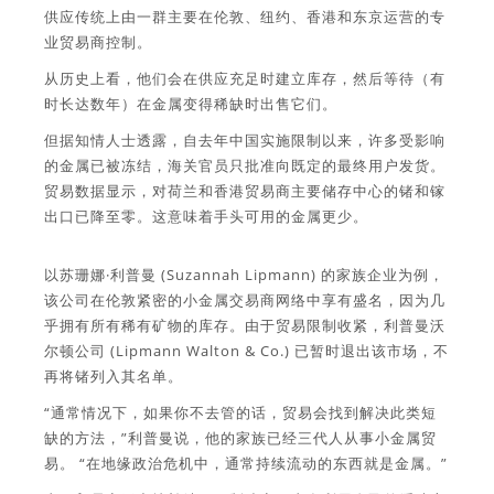
供应传统上由一群主要在伦敦、纽约、香港和东京运营的专
业贸易商控制。
从历史上看，他们会在供应充足时建立库存，然后等待（有
时长达数年）在金属变得稀缺时出售它们。
但据知情人士透露，自去年中国实施限制以来，许多受影响
的金属已被冻结，海关官员只批准向既定的最终用户发货。
贸易数据显示，对荷兰和香港贸易商主要储存中心的锗和镓
出口已降至零。这意味着手头可用的金属更少。
以苏珊娜·利普曼 (Suzannah Lipmann) 的家族企业为例，
该公司在伦敦紧密的小金属交易商网络中享有盛名，因为几
乎拥有所有稀有矿物的库存。由于贸易限制收紧，利普曼沃
尔顿公司 (Lipmann Walton & Co.) 已暂时退出该市场，不
再将锗列入其名单。
“通常情况下，如果你不去管的话，贸易会找到解决此类短
缺的方法，”利普曼说，他的家族已经三代人从事小金属贸
易。 “在地缘政治危机中，通常持续流动的东西就是金属。”