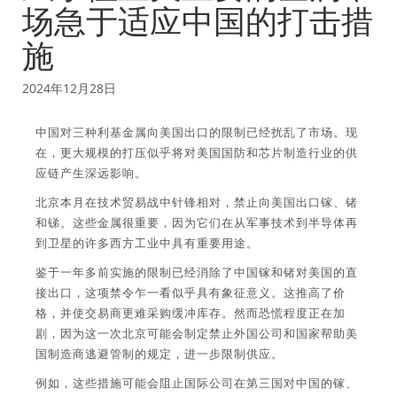
场急于适应中国的打击措
施
2024年12月28日
中国对三种利基金属向美国出口的限制已经扰乱了市场。现
在，更大规模的打压似乎将对美国国防和芯片制造行业的供
应链产生深远影响。
北京本月在技术贸易战中针锋相对，禁止向美国出口镓、锗
和锑。这些金属很重要，因为它们在从军事技术到半导体再
到卫星的许多西方工业中具有重要用途。
鉴于一年多前实施的限制已经消除了中国镓和锗对美国的直
接出口，这项禁令乍一看似乎具有象征意义。这推高了价
格，并使交易商更难采购缓冲库存。然而恐慌程度正在加
剧，因为这一次北京可能会制定禁止外国公司和国家帮助美
国制造商逃避管制的规定，进一步限制供应。
例如，这些措施可能会阻止国际公司在第三国对中国的镓、