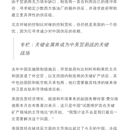
由于贸易商无力填补缺口，制造商一直在利用自己的缓冲库
存，寻求锁定少数西方炼油厂的额外供应，并请求政府帮助
建立更具弹性的供应链。
北京对锗的控制比对镓的控制宽松，但仍然是美国的一个担
忧，因为它寻求减少对中国供应的依赖。
专栏：关键金属将成为中美贸易战的关键
战场
去年中国实施限制措施后，拜登政府向比利时和刚果民主共
和国派遣了外交官，以支持国内制造商的关键矿产供应，其
中包括国防和航空航天承包商，他们需要极其纯净的锗来保
持卫星在轨和导弹瞄准目标。
美国负责经济增长、能源和环境事务的副国务卿何塞·费尔南
德斯本月在布鲁塞尔表示，这只是中国“试图维护其在关键
矿产领域的主导地位”的开始。 “我预计这不会是我们最后一
次需要解决这个问题。”
美国曾经在锗供应方面的主导地位超过了今天的中国。冷战