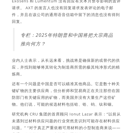
Exosens 和 Lumentum 没有回应有关本月禁令影响的置评
请求。 AXT 的发言人也没有回复请求发表评论的电子邮
件，并且在该公司的通用语音信箱中留下的消息也没有得到
回复。
专栏：2025年特朗普和中国将把大宗商品
推向何方？
业内人士表示，从长远来看，挑战将是确保新的或替代的供
应，并找到能够将其转化为制造商所需的极其纯净形式的精
炼商。
还有一个问题是中国是否可以瞄准其他商品。它是数十种关
键矿物的主要供应商，但分析师和贸易商正在关注那些在国
防部门有关键应用的矿物，而美国并没有大量生产这些矿
物。他们说，可能的候选材料包括铪、锆、钨、钛和铟。
研究机构 CRU 集团的首席顾问 Ionut Lazar 表示：“以前从
未遇到过材料供应问题的行业突然意识到可能存在材料供应
问题。” “对于真正严重依赖可用材料的小型制造商来说——