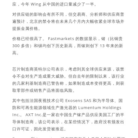
应，今年 Wing 从中国的进口量减少了一半。
对供应链的影响会有所不同，但交易商、分析师和供应商普
遍预计，北京的禁令将在未来几个月内大幅收紧全球市场并
提振金属价格。
价格已经很高了。 Fastmarkets 的数据显示，锗（比铜贵
300 多倍）和锑均创下历史新高，而镓则创下 13 年来的新
高。
芯片制造商英特尔公司表示，考虑到其全球供应来源，该禁
令不会对生产造成重大威胁。但自去年的限制以来，该行业
的几家利基制造商已警告称，如果制造成本变得更高，则获
取零部件或销售产品将面临风险。
其中包括法国夜视技术公司 Exosens SAS 和为半导体、国
防和可再生能源领域生产激光器的 Lumentum Holdings
Inc.。 AXT Inc.是一家在中国生产镓产品供应美国工厂的半
导体制造商，该公司表示，在某些情况下，政府没有颁发出
口许可证，因此发货被推迟。