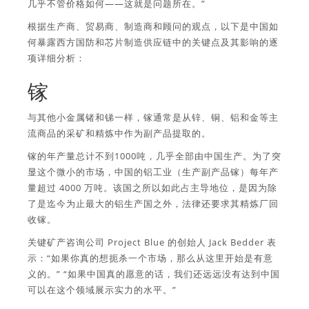
几乎不管价格如何——这就是问题所在。”
根据生产商、贸易商、制造商和顾问的观点，以下是中国如
何暴露西方国防和芯片制造供应链中的关键点及其影响的逐
项详细分析：
镓
与其他小金属锗和锑一样，镓通常是从锌、铜、铝和金等主
流商品的采矿和精炼中作为副产品提取的。
镓的年产量总计不到1000吨，几乎全部由中国生产。为了突
显这个微小的市场，中国的铝工业（生产副产品镓）每年产
量超过 4000 万吨。该国之所以如此占主导地位，是因为除
了是迄今为止最大的铝生产国之外，法律还要求其精炼厂回
收镓。
关键矿产咨询公司 Project Blue 的创始人 Jack Bedder 表
示：“如果你真的想扼杀一个市场，那么从这里开始是有意
义的。” “如果中国真的愿意的话，我们还远远没有达到中国
可以在这个领域展示实力的水平。”