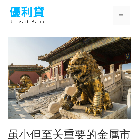
跳
優利貸
至
主
選
要
U Lead Bank
內
容
單
虽小但至关重要的金属市