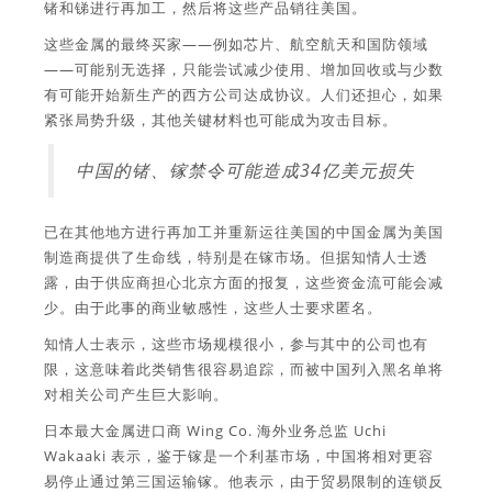
锗和锑进行再加工，然后将这些产品销往美国。
这些金属的最终买家——例如芯片、航空航天和国防领域
——可能别无选择，只能尝试减少使用、增加回收或与少数
有可能开始新生产的西方公司达成协议。人们还担心，如果
紧张局势升级，其他关键材料也可能成为攻击目标。
中国的锗、镓禁令可能造成34亿美元损失
已在其他地方进行再加工并重新运往美国的中国金属为美国
制造商提供了生命线，特别是在镓市场。但据知情人士透
露，由于供应商担心北京方面的报复，这些资金流可能会减
少。由于此事的商业敏感性，这些人士要求匿名。
知情人士表示，这些市场规模很小，参与其中的公司也有
限，这意味着此类销售很容易追踪，而被中国列入黑名单将
对相关公司产生巨大影响。
日本最大金属进口商 Wing Co. 海外业务总监 Uchi
Wakaaki 表示，鉴于镓是一个利基市场，中国将相对更容
易停止通过第三国运输镓。他表示，由于贸易限制的连锁反