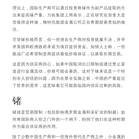
理论上，国际生产商可以通过投资将镓作为副产品提取的方
法来提高镓产量。力拓集团上周表示，正在研究在加拿大是
否值得这样做，梅特伦能源金属公司正在希腊探索类似的做
法。
尽管镓价格昂贵，但一些潜在生产商对投资犹豫不决，并寻
求美国和欧洲政府承诺为项目提供资金。知情人士称，一些
炼油厂还希望制造商提供最低价格保证，以换取长期交易。
这是因为供应商担心，如果中国取消出口限制或通过禁止渠
道进行金属流动，价格可能会暴跌。这对于镓来说是一个特
别令人担忧的问题，因为在禁令实施之前，中国的产量超过
了世界的需求，这意味着它可能面临国内供应过剩的风险。
锗
锗就是贸易限制（包括影响俄罗斯金属和采矿业的制裁）如
何将国际商人拒之门外的一个例子，削弱了他们在这种时期
作为最后供应商的作用。
除了少数中国生产商和一些海外替代生产商之外，小金属的