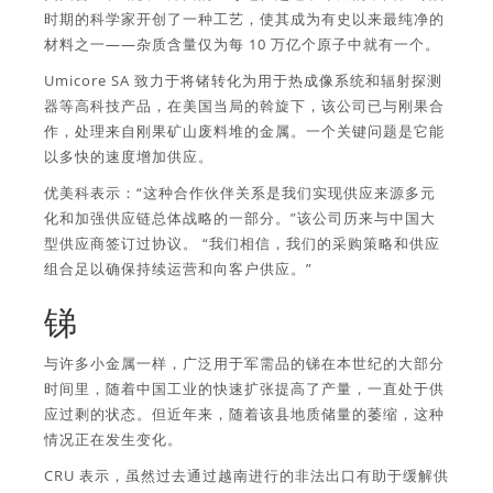
时期的科学家开创了一种工艺，使其成为有史以来最纯净的
材料之一——杂质含量仅为每 10 万亿个原子中就有一个。
Umicore SA 致力于将锗转化为用于热成像系统和辐射探测
器等高科技产品，在美国当局的斡旋下，该公司已与刚果合
作，处理来自刚果矿山废料堆的金属。一个关键问题是它能
以多快的速度增加供应。
优美科表示：“这种合作伙伴关系是我们实现供应来源多元
化和加强供应链总体战略的一部分。”该公司历来与中国大
型供应商签订过协议。 “我们相信，我们的采购策略和供应
组合足以确保持续运营和向客户供应。”
锑
与许多小金属一样，广泛用于军需品的锑在本世纪的大部分
时间里，随着中国工业的快速扩张提高了产量，一直处于供
应过剩的状态。但近年来，随着该县地质储量的萎缩，这种
情况正在发生变化。
CRU 表示，虽然过去通过越南进行的非法出口有助于缓解供