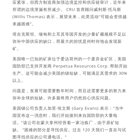
应紧张，但西方制造商加强边境监控和供应链审计，近年来
所谓的边境泄漏有所减少。 CRU 首席顾问威利斯·托马斯
(Willis Thomas) 表示，展望未来，此类流动“可能会变得越
来越困难”。
塔吉克斯坦、缅甸和土耳其等国开发的少量矿藏规模不足以
弥补中国供应的缺口，而最大的担忧是何时何地会发现新
矿。
美国唯一已知的矿床位于爱达荷州的一个废弃金矿区，美国
国防部已支持开发商 Perpetua Resources Corp. 帮助开始
生产。这可能会减少美国的锑短缺，可能满足其需求的 30%
以上。
问题是，发展可能需要数年时间，而且还需要更多的努力来
弥补全球的短缺。许多最终用户仍然担心供应问题。
美国锑公司负责人加里·埃文斯 (Gary Evans) 表示：“当中
国宣布这一消息时，我们开始接到来自国防部的大量电
话。”该公司在蒙大拿州经营着一家冶炼厂，由于原矿短
缺。 “困难的部分是寻找供应。过去 120 天我们一直在与试
图寻找供应的公司通电话。”