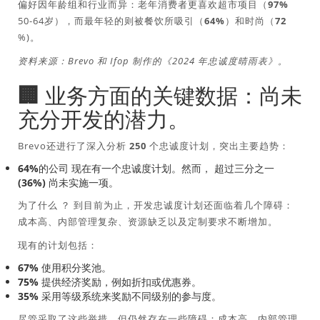
偏好因年龄组和行业而异：老年消费者更喜欢超市项目（
97%
50-64岁），而最年轻的则被餐饮所吸引（
64%
）和时尚（
72
%)
。
资料来源：Brevo 和 Ifop 制作的《2024 年忠诚度晴雨表》。
🏢 业务方面的关键数据：尚未
充分开发的潜力。
Brevo还进行了深入分析
250 个忠诚度计划
，突出主要趋势：
64%的公司
现在有一个忠诚度计划。然而，
超过三分之一
(36%)
尚未实施一项。
为了什么 ？
到目前为止，开发忠诚度计划还面临着几个障碍：
成本高、内部管理复杂、资源缺乏以及定制要求不断增加。
现有的计划包括：
67%
使用积分奖池。
75%
提供经济奖励，例如折扣或优惠券。
35%
采用等级系统来奖励不同级别的参与度。
尽管采取了这些举措，但仍然存在一些障碍：成本高、内部管理