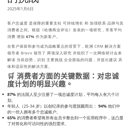
2025年1月6日
客户忠诚度
是保障的重要支柱
可持续增长
和
加强联系
品牌与其
消费者之间。根据《哈佛商业评论》发表的一项研究，常客平均
消费
增加 67%
作为新客户。
在客户保留和参与成为战略重点的背景下，欧洲 CRM 解决方案
领导者 Brevo 领导了
两项深入研究
并组织了一次网络研讨会来
解读
当前趋势
，识别
主要挑战
企业面临的问题，并提出建议
具
体和适应性的解决方案
。
🛒 消费者方面的关键数据：对忠诚
度计划的明显兴趣。
87%
的法国人至少注册了一项忠诚度计划，平均每人有六个计
划。
年轻人（25​​-34 岁）以创纪录的参与度脱颖而出：
94%
他们中
的一些人拥有多个忠诚账户。
65%
的消费者希望将所有会员卡整合到一个应用程序中，这凸显
了对简化和可访问性的强烈需求。