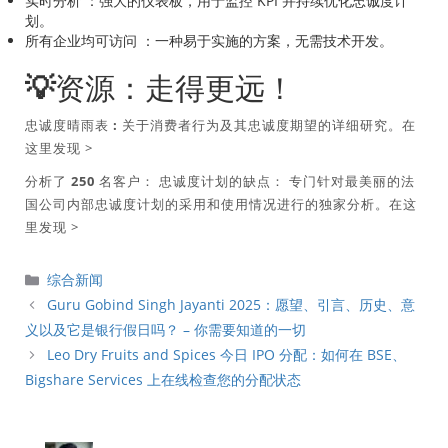
实时分析
：强大的仪表板，用于监控 KPI 并持续优化忠诚度计
划。
所有企业均可访问
：一种易于实施的方案，无需技术开发。
💡资源：走得更远！
忠诚度晴雨表
:
关于消费者行为及其忠诚度期望的详细研究。在
这里发现 >
分析了 250 名客户： 忠诚度计划的缺点：
专门针对最美丽的法
国公司内部忠诚度计划的采用和使用情况进行的独家分析。在这
里发现 >
分
综合新闻
類
Guru Gobind Singh Jayanti 2025：愿望、引言、历史、意
义以及它是银行假日吗？ – 你需要知道的一切
Leo Dry Fruits and Spices 今日 IPO 分配：如何在 BSE、
Bigshare Services 上在线检查您的分配状态