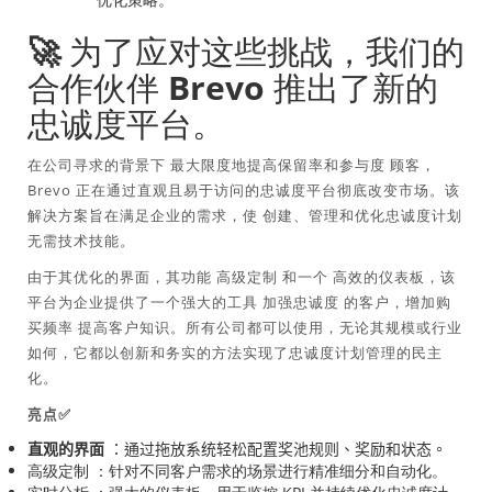
🚀 为了应对这些挑战，我们的
合作伙伴 Brevo 推出了新的
忠诚度平台。
在公司寻求的背景下
最大限度地提高保留率和参与度
顾客
，
Brevo 正在通过直观且易于访问的忠诚度平台彻底改变市场。该
解决方案旨在满足企业的需求，使
创建、管理和优化忠诚度计划
无需技术技能。
由于其优化的界面，其功能
高级定制
和一个
高效的仪表板
，该
平台为企业提供了一个强大的工具
加强忠诚度
的客户，增加购
买频率
提高客户知识
。所有公司都可以使用，无论其规模或行业
如何，它都以创新和务实的方法实现了忠诚度计划管理的民主
化。
亮点✅
直观的界面
：通过拖放系统轻松配置奖池规则、奖励和状态。
高级定制
：针对不同客户需求的场景进行精准细分和自动化。