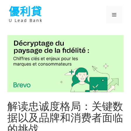
跳
優利貸
至
主
選
要
U Lead Bank
內
容
單
解读忠诚度格局：关键数
据以及品牌和消费者面临
的挑战