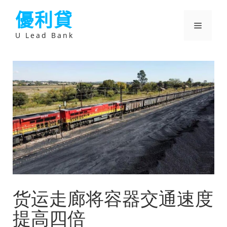
跳
優利貸
至
主
選
要
U Lead Bank
內
容
單
货运走廊将容器交通速度
提高四倍