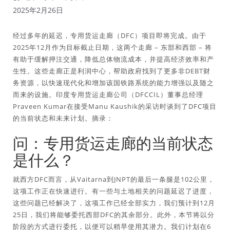
2025年2月26日
经过多年的延迟，专用货运走廊（DFC）项目即将完成。由于
2025年12月作为目标截止日期，这两个走廊 – 东部和西部 – 将
有助于缓解押注交通，降低总体物流成本，并提高经济效率和产
生性。这些走廊正是利润中心，帮助政府找到了更多非DEBT财
务资源，以快速现代化和增加该国铁路系统的能力增强以及随之
而来的设施。印度专用货运走廊公司（DFCCIL）董事总经理
Praveen Kumar在接受Manu Kaushik的采访时谈到了DFC项目
的当前状态和未来计划。摘录：
问：专用货运走廊的当前状态
是什么？
就西方DFC而言，从Vaitarna到JNPT的最后一条腿是102公里，
这项工作正在快速进行。有一些与土地相关的问题延迟了进度，
这些问题已经解决了，这项工作已经全部实力，我们预计到12月
25日，我们将能够委托西部DFC的其余部分。此外，本节将以分
阶段的方式进行委托，以便可以稍早使用其潜力。我们计划在6