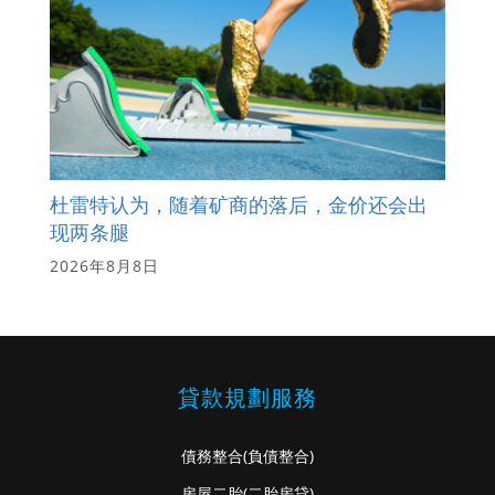
杜雷特认为，随着矿商的落后，金价还会出
现两条腿
2026年8月8日
貸款規劃服務
債務整合
(負債整合)
房屋二胎
(二胎房貸)