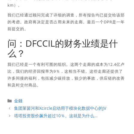
km）。
我们已经通过顾问完成了详细的调查，所有报告均已提交给该部
的考虑。政府将决定是否占用未来的走廊。最后一个DPR是一年
前提交的。
问：DFCCIL的财务业绩是什
么？
我们已经是一个有利可图的组织。这两个走廊的成本为12.4亿卢
比，我们的经济回报率为9％，这相当不错。这些走廊还提供了
许多间接的福利，包括减少碳排放，较少的事故，供应链的改善
和及时交付商品。
分
金錢
類
集团莱茵河和Xcircle启动用于模块化数据中心的JV
塔塔投资股价飙升超过10％。这就是为什么…