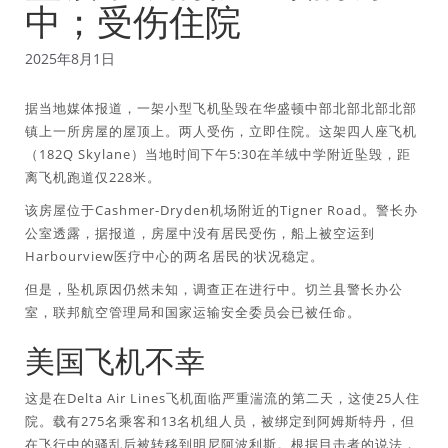
中；受伤住院
2025年8月1日
据当地媒体报道，一架小型飞机坠毁在华盛顿中部北部北部北部
镇上一所房屋的屋顶上。两人受伤，立即住院。这架四人座飞机
（182Q Skylane）当地时间下午5:30在羊绒中学附近坠毁，距
离飞机跑道仅228米。
该房屋位于Cashmer-Dryden机场附近的Tigner Road。警长办
公室透露，据报道，房屋中没有居民受伤，船上被空运到
Harbourview医疗中心的两名居民的状况稳定。
但是，坠机原因仍然未知，调查正在进行中。切兰县警长办公
室，联邦航空管理局和国家运输安全委员会已被任命。
美国飞机不幸
这是在Delta Air Lines飞机面临严重湍流的第二天，这使25人住
院。载有275名乘客和13名机组人员，被绑定到阿姆斯特丹，但
在飞行中的骚乱后被转移到明尼阿波利斯。根据目击者的说法，