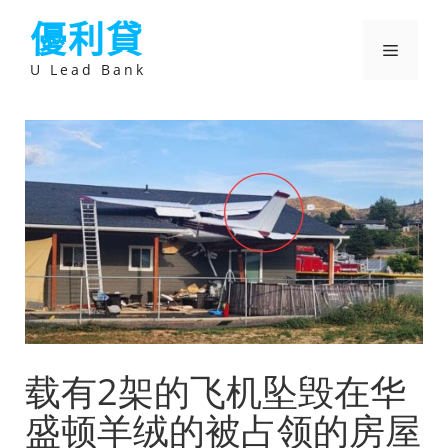
跳
優利貸
至
主
選
要
U Lead Bank
內
容
單
载有2架的飞机坠毁在华
盛顿羊绒的被占领的房屋