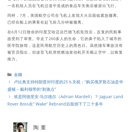
一名机组人员在飞机过道中造成的食品车失衡后被派出飞行。
同样，7月，美国航空公司在飞机上发现大火后面临紧急撤离。
已经在船上的乘客在起飞前几分钟被撤离。
在6月12日致命的印度艾哈迈达巴德飞机坠毁后，反复的民航事
故受到了审查。夺走了260多人的生命，它的鼻子陷入了城市的
医学院旅馆，这是民用航空历史上的黑色日。虽然撞车事故没有
被官员指出，但波音飞机突然燃油发动机开关截止空中，以恢复
推力。
分
金錢
類
卢比奥支持特朗普对印度的25％关税：“购买俄罗斯石油是华
盛顿 – 戴利领带的“刺激点”
谁是阿德里安·马尔德尔（Adrian Mardell）？ Jaguar Land
Rover Boss在“ Wake” Rebrand后面倒下了三十多年
陶 董