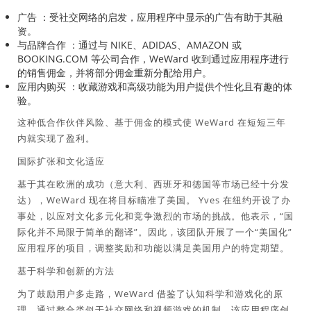
广告
：受社交网络的启发，应用程序中显示的广告有助于其融
资。
与品牌合作
：通过与 NIKE、ADIDAS、AMAZON 或
BOOKING.COM 等公司合作，WeWard 收到通过应用程序进行
的销售佣金，并将部分佣金重新分配给用户。
应用内购买
：收藏游戏和高级功能为用户提供个性化且有趣的体
验。
这种低合作伙伴风险、基于佣金的模式使 WeWard 在短短三年
内就实现了盈利。
国际扩张和文化适应
基于其在欧洲的成功（意大利、西班牙和德国等市场已经十分发
达），WeWard 现在将目标瞄准了美国。 Yves 在纽约开设了办
事处，以应对文化多元化和竞争激烈的市场的挑战。他表示，“国
际化并不局限于简单的翻译”。因此，该团队开展了一个“美国化”
应用程序的项目，调整奖励和功能以满足美国用户的特定期望。
基于科学和创新的方法
为了鼓励用户多走路，WeWard 借鉴了认知科学和游戏化的原
理。通过整合类似于社交网络和视频游戏的机制，该应用程序创