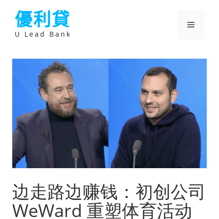
跳
優利貸
至
主
選
要
U Lead Bank
內
容
單
边走路边赚钱：初创公司
WeWard 重塑体育活动