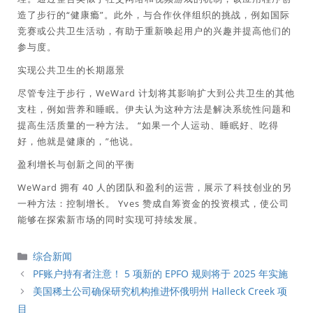
造了步行的“健康瘾”。此外，与合作伙伴组织的挑战，例如国际
竞赛或公共卫生活动，有助于重新唤起用户的兴趣并提高他们的
参与度。
实现公共卫生的长期愿景
尽管专注于步行，WeWard 计划将其影响扩大到公共卫生的其他
支柱，例如营养和睡眠。伊夫认为这种方法是解决系统性问题和
提高生活质量的一种方法。 “如果一个人运动、睡眠好、吃得
好，他就是健康的，”他说。
盈利增长与创新之间的平衡
WeWard 拥有 40 人的团队和盈利的运营，展示了科技创业的另
一种方法：控制增长。 Yves 赞成自筹资金的投资模式，使公司
能够在探索新市场的同时实现可持续发展。
分
综合新闻
類
PF账户持有者注意！ 5 项新的 EPFO 规则将于 2025 年实施
美国稀土公司确保研究机构推进怀俄明州 Halleck Creek 项
目