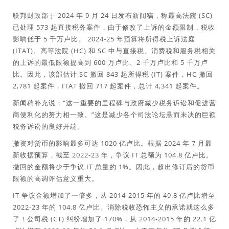
联邦财政部于 2024 年 9 月 24 日发布新闻稿，称最高法院 (SC)
已处理 573 起直接税务案件，由于修改了上诉的金额限制，税收
影响低于 5 千万卢比。 2024-25 年预算将所得税上诉法庭
(ITAT)、高等法院 (HC) 和 SC 中与直接税、消费税和服务税相关
的上诉的最低限额提高到 600 万卢比、2 千万卢比和 5 千万卢
比。因此，该部估计 SC 撤回 843 起所得税 (IT) 案件，HC 撤回
2,781 起案件，ITAT 撤回 717 起案件，总计 4,341 起案件。
新闻稿补充说：“这一重要的里程碑与政府减少税务诉讼和促进营
商便利化的努力相一致。”这是减少各个司法论坛悬而未决的巨额
税务诉讼的良好开端。
撤资对货币的影响最多可达 1020 亿卢比。根据 2024 年 7 月最
新收据预算，截至 2022-23 年，争议 IT 总额为 104.8 亿卢比。
撤回的金额将少于争议 IT 总量的 1%。因此，超出修订后的货币
限额的高调评估意义重大。
IT 争议金额增加了一倍多，从 2014-2015 年的 49.8 亿卢比增至
2022-23 年的 104.8 亿卢比。消除税收恐怖主义的承诺就这么多
了！公司税 (CT) 纠纷增加了 170%，从 2014-2015 年的 22.1 亿