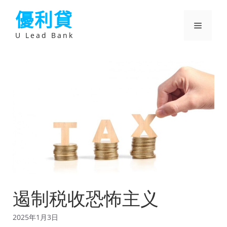
跳
優利貸
至
主
選
要
U Lead Bank
內
容
單
遏制税收恐怖主义
2025年1月3日