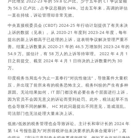
卢比增至 2022-23 年的 59.8 亿卢比。少于五年的 CT 争议金额
为 56.3 亿卢比，占争议总额的 94%。过去五年来，高调的评估
一直在持续，诉讼管理却非常无效。
中央直接税委员会 (CBDT) 2024-25 年行动计划提供了有关未决
上诉的数据（见表）。从 2020-21 年度到 2023-24 年度，每年
提出的新上诉都高于已处理的上诉，这表明争议解决管理严重不
善。结案上诉数量从 2020-21 年的 46.5 万增加到 2023-24 年的
54.9 万。据估计，有 58 万人的上诉等待审理。 2022 年 4 月 1
日之前提交、截至 2024 年 4 月 1 日待决的上诉数量约为 30
万。
印度税务当局迄今为止一直奉行“对抗性做法”，导致案件大量积
压，并出现了前所未有的税务恐怖主义。税务纠纷的产生有多种
原因。无论结果如何，IT 部门都没有必要在各个层面进行上诉，
因为官员不会因无意义的诉讼而受到处罚。此外，税法起草不当
也会导致不同的解释。 HC 对此问题提出不同意见，造成混乱。
司法部门也无法处理大量未决上诉。
低效/低效的税务管理也会导致诉讼。主计长和审计长的 2024 年
第 14 号报告题为“对所得税评估未决要求的具体合规审计”，其
中指出，“审计注意到夸大税收要求的情况，例如不允许对已缴纳