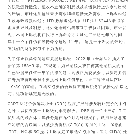
的税款进行抵免、征收不正确的利息以及承诺执行上诉令时出现
的错误。审计还注意到未决需求继续包括无效需求。上诉令延迟
生效导致退款延迟； ITD 必须退还根据《IT 法》S244A 收取的
虚高要求以及利息，此外还给评估者带来了骚扰和困难。审计发
现，不同上诉机构在执行上诉命令方面延迟了长达七年的时间，
其中一个案件仍在等待命令超过 11 年。”这是一个严厉的评论，
但我们的财政部似乎不为所动。
为了停止就类似问题重复提起诉讼，2022 年《金融法》插入了
新的第 158AB 条。它规定，如果纳税人或任何其他纳税人的案
件已经提出任何一年的法律问题，高级官员委员会可以决定并告
知专员或首席专员不要提出上诉任何年份，正在等待司法辖区
HC/SC 的审理。在成立必要的合议庭来建议税务官员推迟诉讼之
前，这项新规定是无效的。
CBDT 应将争议解决小组 (DRP) 程序扩展到涉及转让定价的案件
之外，以便在第一上诉级别本身解决。 DRP 是一个由三名 IT 专
员组成的联合体，其任务是在九个月内处理案件。政府应紧急建
立足够的合议庭，以减少所得税 (CIT(A)) 专员的上诉。虽然向
ITAT、HC 和 SC 提出上诉设定了最低金额限额，但向 CIT(A) 处