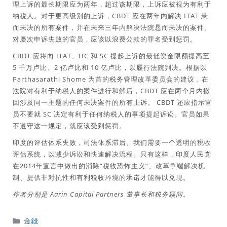
理上诉的最长期限应为两年，超过该期限，上诉应被视为有利于
纳税人。对于更高级别的上诉，CBDT 应在两年内解决 ITAT 悬
而未决的所有案件，并在未来三年内解决法院悬而未决的案件。
对屡次申诉失败的官员，应该以浪费公款的罪名受到惩罚。
CBDT 应将向 ITAT、HC 和 SC 提起上诉的最低资金限额提高至
5 千万卢比、2 亿卢比和 10 亿卢比，以履行法院判决。根据以
Parthasarathi Shome 为首的税务管理改革委员会的建议，在
法院对有利于纳税人的案件进行和解后，CBDT 应在两个月内撤
回涉及同一主题的任何未决案件的所有上诉。 CBDT 还应指示官
员不要就 SC 决定有利于任何纳税人的事项提起诉讼。官员如果
不遵守这一规定，就应该受到惩罚。
印度的评估体系失败，司法体系滞后。我们需要一个透明的税收
评估系统，以减少诉讼和快速解决流程。只有这样，印度人民党
在2014年宣言中做出的消除“税收恐怖主义”、改革争端解决机
制、提供非对抗性和有利税收环境的承诺才能得以兑现。
作者分别是 Aarin Capital Partners 董事长和税务顾问。
分
金錢