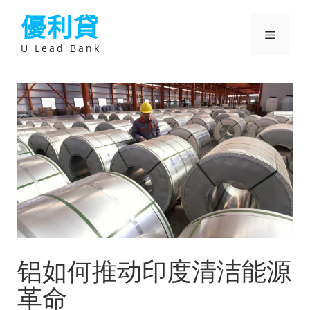
跳
優利貸
至
主
選
要
U Lead Bank
內
容
單
铝如何推动印度清洁能源
革命