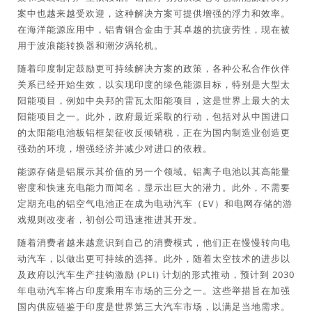
案中也越来越受欢迎，这种解决方案可提供增强的浮力和效率。
在海洋能源应用中，铝青铜合金由于其卓越的抗疲劳性，现在被
用于波浪能转换器和潮汐涡轮机。
随着印度制定鼓励更可持续解决方案的政策，各种公私合作伙伴
关系已经开始生效，以实现印度的绿色能源目标，特别是大型太
阳能项目，例如中央邦的雷瓦太阳能项目，这是世界上最大的太
阳能项目之一。此外，政府最近采取的行动，包括对从中国进口
的太阳能电池板铝框架征收反倾销税，正在为国内制造业创造更
强劲的环境，增强经济并减少对进口的依赖。
能源存储是铝展示其价值的另一个领域。铝离子电池以其高能量
密度和快速充电能力而闻名，显示出巨大的潜力。此外，不需要
定期充电的铝空气电池正在成为电动汽车（EV）和电网存储的游
戏规则改变者，初创公司迅速推进其开发。
随着消费者越来越意识到自己的消费模式，他们正在慢慢转向电
动汽车，以做出更可持续的选择。此外，随着太空技术的进步以
及政府以汽车生产挂钩激励 (PLI) 计划的形式推动，预计到 2030
年电动汽车将占印度乘用车市场的三分之一。这些举措旨在加强
国内供应链鉴于印度是世界第三大汽车市场，以满足当地需求。