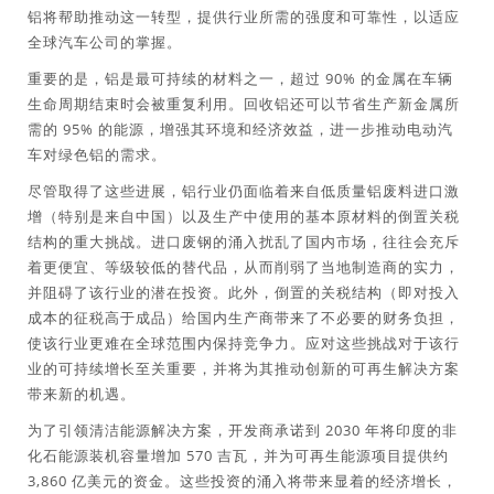
铝将帮助推动这一转型，提供行业所需的强度和可靠性，以适应
全球汽车公司的掌握。
重要的是，铝是最可持续的材料之一，超过 90% 的金属在车辆
生命周期结束时会被重复利用。回收铝还可以节省生产新金属所
需的 95% 的能源，增强其环境和经济效益，进一步推动电动汽
车对绿色铝的需求。
尽管取得了这些进展，铝行业仍面临着来自低质量铝废料进口激
增（特别是来自中国）以及生产中使用的基本原材料的倒置关税
结构的重大挑战。进口废钢的涌入扰乱了国内市场，往往会充斥
着更便宜、等级较低的替代品，从而削弱了当地制造商的实力，
并阻碍了该行业的潜在投资。此外，倒置的关税结构（即对投入
成本的征税高于成品）给国内生产商带来了不必要的财务负担，
使该行业更难在全球范围内保持竞争力。应对这些挑战对于该行
业的可持续增长至关重要，并将为其推动创新的可再生解决方案
带来新的机遇。
为了引领清洁能源解决方案，开发商承诺到 2030 年将印度的非
化石能源装机容量增加 570 吉瓦，并为可再生能源项目提供约
3,860 亿美元的资金。这些投资的涌入将带来显着的经济增长，