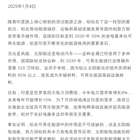
2025年1月4日
随着印度踏上雄心勃勃的清洁能源之旅，铝站在了这一转型的最
前沿。铝在推动能源储存、运输和基础设施发展等国内创新方面
发挥着关键作用。该国的目标是到 2030 年 50% 的发电量来自可
再生能源，铝是印度不断变化的能源格局的重要基石。
无论是风能、太阳能还是电动汽车——这种金属已经发挥了多种
作用。据国际铝业协会称，到 2030 年，可再生能源行业将额外
需要 520 万吨铝。这并不奇怪，因为铝占太阳能光伏组件所用材
料的 85% 以上，使其成为关键材料。可再生能源基础设施材
料。
目前，印度是世界第四大电力消费国，今年电力需求将增长8%，
未来每年可能增长10%。为了可持续地满足印度的需求，政府正
在激励企业提高可再生能源产能、改善电网基础设施并提高能源
效率。铝对于良好地服务这些举措至关重要。
事实证明，铝在可再生能源中的作用是不可或缺的，涉及太阳能
电池板、风力涡轮机和水力发电装置等应用。太阳能电池板的框
架和安装结构严重依赖铝。铝在浮动光伏发电等创新能源解决方