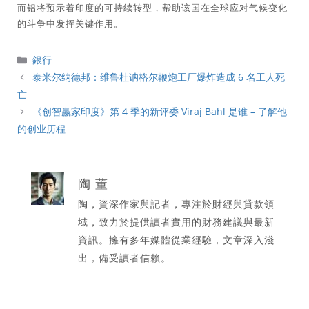
而铝将预示着印度的可持续转型，帮助该国在全球应对气候变化
的斗争中发挥关键作用。
分
銀行
類
泰米尔纳德邦：维鲁杜讷格尔鞭炮工厂爆炸造成 6 名工人死
亡
《创智赢家印度》第 4 季的新评委 Viraj Bahl 是谁 – 了解他
的创业历程
陶 董
陶，資深作家與記者，專注於財經與貸款領
域，致力於提供讀者實用的財務建議與最新
資訊。擁有多年媒體從業經驗，文章深入淺
出，備受讀者信賴。