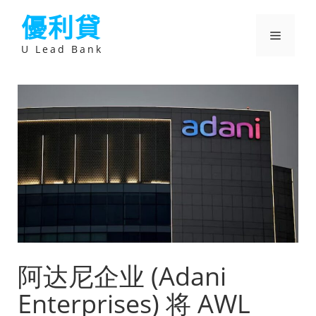
跳
優利貸
至
主
選
要
U Lead Bank
內
容
單
阿达尼企业 (Adani
Enterprises) 将 AWL