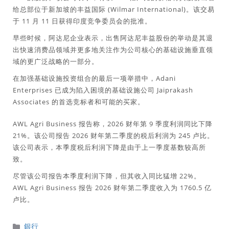
给总部位于新加坡的丰益国际 (Wilmar International)。该交易
于 11 月 11 日获得印度竞争委员会的批准。
早些时候，阿达尼企业表示，出售阿达尼丰益股份的举动是其退
出快速消费品领域并更多地关注作为公司核心的基础设施垂直领
域的更广泛战略的一部分。
在加强基础设施投资组合的最后一项举措中，Adani
Enterprises 已成为陷入困境的基础设施公司 Jaiprakash
Associates 的首选竞标者和可能的买家。
AWL Agri Business 报告称，2026 财年第 9 季度利润同比下降
21%。该公司报告 2026 财年第二季度的税后利润为 245 卢比。
该公司表示，本季度税后利润下降是由于上一季度基数较高所
致。
尽管该公司报告本季度利润下降，但其收入同比猛增 22%。
AWL Agri Business 报告 2026 财年第二季度收入为 1760.5 亿
卢比。
分
銀行