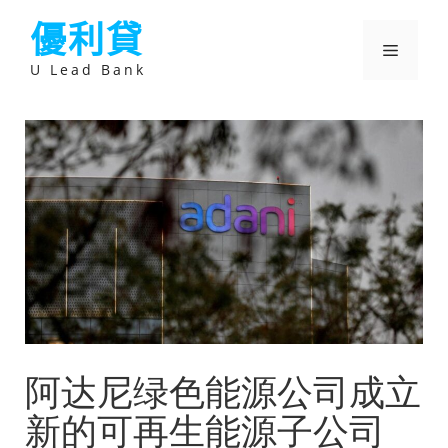
跳
優利貸
至
主
選
要
U Lead Bank
內
容
單
阿达尼绿色能源公司成立
新的可再生能源子公司