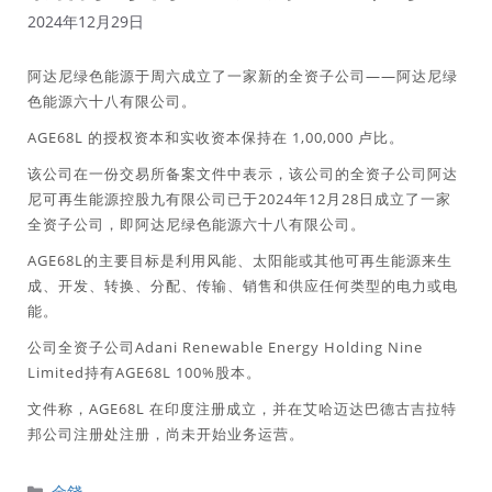
2024年12月29日
阿达尼绿色能源于周六成立了一家新的全资子公司——阿达尼绿
色能源六十八有限公司。
AGE68L 的授权资本和实收资本保持在 1,00,000 卢比。
该公司在一份交易所备案文件中表示，该公司的全资子公司阿达
尼可再生能源控股九有限公司已于2024年12月28日成立了一家
全资子公司，即阿达尼绿色能源六十八有限公司。
AGE68L的主要目标是利用风能、太阳能或其他可再生能源来生
成、开发、转换、分配、传输、销售和供应任何类型的电力或电
能。
公司全资子公司Adani Renewable Energy Holding Nine
Limited持有AGE68L 100%股本。
文件称，AGE68L 在印度注册成立，并在艾哈迈达巴德古吉拉特
邦公司注册处注册，尚未开始业务运营。
分
金錢