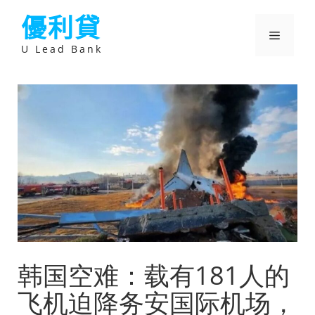
跳
優利貸
至
主
選
要
U Lead Bank
內
容
單
韩国空难：载有181人的
飞机迫降务安国际机场，