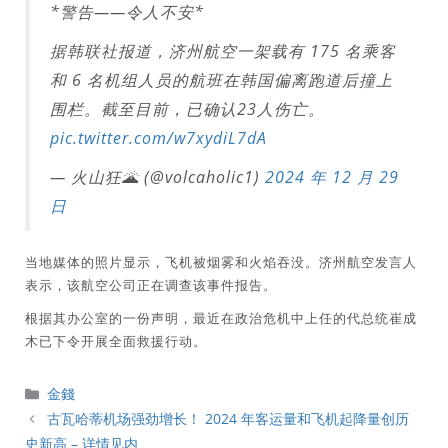
*警告——令人不安*
据韩联社报道，济州航空一架载有 175 名乘客
和 6 名机组人员的航班在韩国偏离跑道后撞上
围栏。截至目前，已确认23人伤亡。
pic.twitter.com/w7xydiL7dA
— 火山狂🌋 (@volcaholic1)
2024 年 12 月 29
日
当地媒体的照片显示，飞机被烟雾和火焰吞没。济州航空发言人
表示，该航空公司正在调查该事件报告。
根据其办公室的一份声明，最近在政治危机中上任的代总统崔成
木已下令开展全面救援行动。
分
金錢
類
古瓦哈蒂机场强劲增长！ 2024 年客运量和飞机起降量创历
史新高 – 详情见内