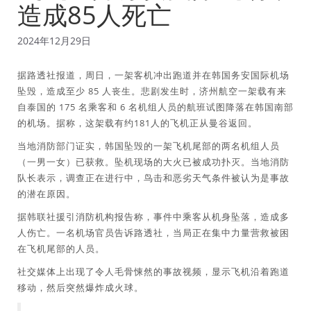
造成85人死亡
2024年12月29日
据路透社报道，周日，一架客机冲出跑道并在韩国务安国际机场
坠毁，造成至少 85 人丧生。悲剧发生时，济州航空一架载有来
自泰国的 175 名乘客和 6 名机组人员的航班试图降落在韩国南部
的机场。据称，这架载有约181人的飞机正从曼谷返回。
当地消防部门证实，韩国坠毁的一架飞机尾部的两名机组人员
（一男一女）已获救。坠机现场的大火已被成功扑灭。当地消防
队长表示，调查正在进行中，鸟击和恶劣天气条件被认为是事故
的潜在原因。
据韩联社援引消防机构报告称，事件中乘客从机身坠落，造成多
人伤亡。一名机场官员告诉路透社，当局正在集中力量营救被困
在飞机尾部的人员。
社交媒体上出现了令人毛骨悚然的事故视频，显示飞机沿着跑道
移动，然后突然爆炸成火球。