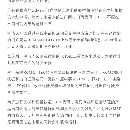
内获得经济援助的证书。
只有在政府的Udyam门户网站上注册的微型和小型企业才能根据
该计划申请。此外，申请人的进口商出口商代码（IEC）不应在
出口日期内年龄超过三年。
申请人可以通过在线申请以及相关文件申请该计划，并在该计划
的门户网站IC.MSME.GOV.IN上分享支出的详细信息。在申请该
计划之前，要求新用户在网站上注册。
登录后，申请人必须在计划的仪表板上采取多个诉讼，然后计算
并共享可允许的财务支持。
对于获得RCMC，IEC代码在出口日期内不超过三年，RCMC费用
收据和出口证明在同一财政年度中要求RCMC。同样，出口保险
费，IEC代码，收到保险费和索取保险的出口证明是出口保险费
所需的文件。
为了进行测试和质量认证，IEC代码，需要测试和质量认证的产
品出口证明，对出口进行测试和质量认证的强制性证明以及MSE
的自我认证，即在商务部的市场访问计划计划中，其出于同样的
原因而无法在市场访问计划中获得福利。