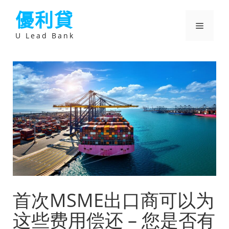
跳
優利貸
至
主
選
要
U Lead Bank
內
容
單
首次MSME出口商可以为
这些费用偿还 – 您是否有