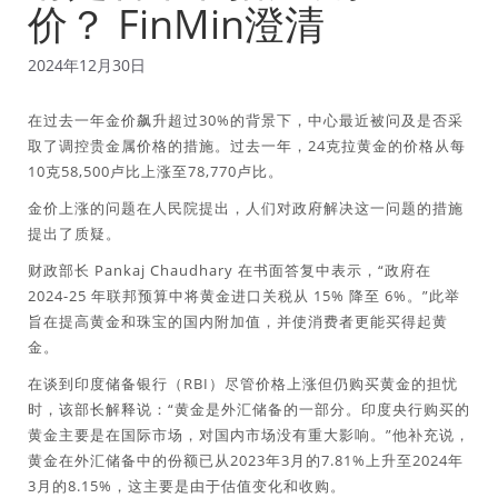
价？ FinMin澄清
2024年12月30日
在过去一年金价飙升超过30%的背景下，中心最近被问及是否采
取了调控贵金属价格的措施。过去一年，24克拉黄金的价格从每
10克58,500卢比上涨至78,770卢比。
金价上涨的问题在人民院提出，人们对政府解决这一问题的措施
提出了质疑。
财政部长 Pankaj Chaudhary 在书面答复中表示，“政府在
2024-25 年联邦预算中将黄金进口关税从 15% 降至 6%。”此举
旨在提高黄金和珠宝的国内附加值，并使消费者更能买得起黄
金。
在谈到印度储备银行（RBI）尽管价格上涨但仍购买黄金的担忧
时，该部长解释说：“黄金是外汇储备的一部分。印度央行购买的
黄金主要是在国际市场，对国内市场没有重大影响。”他补充说，
黄金在外汇储备中的份额已从2023年3月的7.81%上升至2024年
3月的8.15%，这主要是由于估值变化和收购。