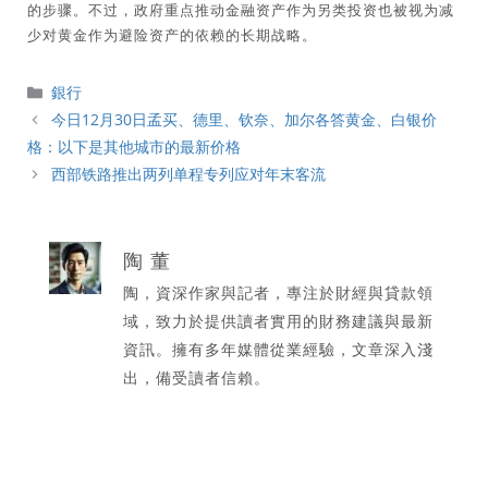
的步骤。不过，政府重点推动金融资产作为另类投资也被视为减
少对黄金作为避险资产的依赖的长期战略。
分
銀行
類
今日12月30日孟买、德里、钦奈、加尔各答黄金、白银价
格：以下是其他城市的最新价格
西部铁路推出两列单程专列应对年末客流
陶 董
陶，資深作家與記者，專注於財經與貸款領
域，致力於提供讀者實用的財務建議與最新
資訊。擁有多年媒體從業經驗，文章深入淺
出，備受讀者信賴。