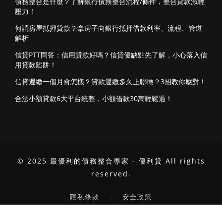
債務整合是什麼？了解銀行債務整合流程/條件，整合貸款減輕
壓力！
何謂房屋抵押貸款？拿房子向銀行抵押借款利率、流程、管道
解析
信貸PTT問答：信用貸款好嗎？信貸優缺點先了解，小心落入信
用貸款陷阱！
信貸遲繳一個月會怎樣？貸款遲繳多久上聯徵？3招教你應對！
合法小額貸款6大平台統整，小額借款30萬輕鬆過！
© 2025 最優利的債務整合專家 - 優利貸 All rights
reserved.
｜
隱私條款
安全政策