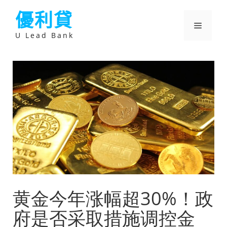
跳
優利貸
至
主
選
要
U Lead Bank
內
容
單
黄金今年涨幅超30%！政
府是否采取措施调控金