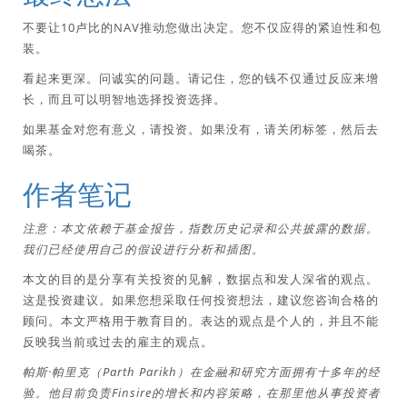
不要让10卢比的NAV推动您做出决定。您不仅应得的紧迫性和包
装。
看起来更深。问诚实的问题。请记住，您的钱不仅通过反应来增
长，而且可以明智地选择投资选择。
如果基金对您有意义，请投资。如果没有，请关闭标签，然后去
喝茶。
作者笔记
注意：本文依赖于基金报告，指数历史记录和公共披露的数据。
我们已经使用自己的假设进行分析和插图。
本文的目的是分享有关投资的见解，数据点和发人深省的观点。
这是投资建议。如果您想采取任何投资想法，建议您咨询合格的
顾问。本文严格用于教育目的。表达的观点是个人的，并且不能
反映我当前或过去的雇主的观点。
帕斯·帕里克（Parth Parikh）在金融和研究方面拥有十多年的经
验。他目前负责Finsire的增长和内容策略，在那里他从事投资者