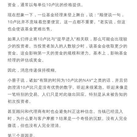
资金，通常以每单位10卢比的价格提供。
现在想象一下，一位基金经理来登上舞台，说：“顺便说一句，
10卢比并不意味着您要便宜。这一点都不重要。”老实说，但这
也会使该基金更难出售。
如果人们停止将10卢比与“提早进入”相关联，那么可能会出现较
少的投资者。当投资者加入的人数较少时，该基金会收取更少的
资金。这会影响第一天的资金的规模和潜力。基本上，影响基金
经理的评估或奖金。
因此，消息传递保持模糊。
小册子说，诸如“有限的时间为10卢比的NAV”之类的话，并且切
勿澄清10卢比只是没有优势的数字。听起来很紧急。听起来像是
一笔特别的交易。人们只是对此做出回应。特别是从未被告知的
初次投资者。
甚至顾问和代理商有时也会避免纠正这种信念。当钱已经流入
时，为什么要与客户摩擦？结果是一个奇怪的沉默。没有人完全
撒谎，但也没有人完全澄清。
第三个原因是。