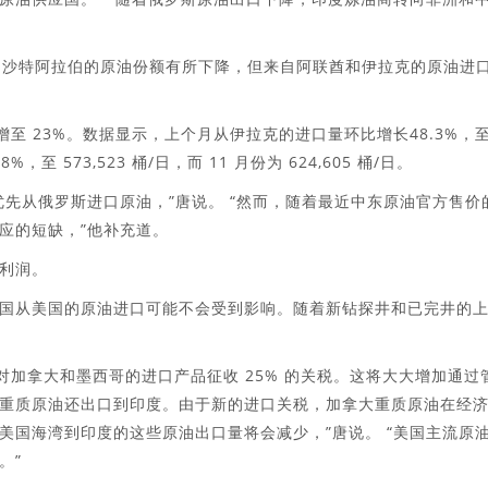
和沙特阿拉伯的原油份额有所下降，但来自阿联酋和伊拉克的原油进
增至 23%。数据显示，上个月从伊拉克的进口量环比增长48.3%，
 573,523 桶/日，而 11 月份为 624,605 桶/日。
先从俄罗斯进口原油，”唐说。 “然而，随着最近中东原油官方售价
应的短缺，”他补充道。
利润。
国从美国的原油进口可能不会受到影响。随着新钻探井和已完井的
对加拿大和墨西哥的进口产品征收 25% 的关税。这将大大增加通过
重质原油还出口到印度。由于新的进口关税，加拿大重质原油在经
美国海湾到印度的这些原油出口量将会减少，”唐说。 “美国主流原
。”