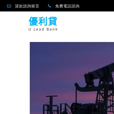
貸款諮詢留言
免費電話諮詢
跳
優利貸
至
主
要
U Lead Bank
內
容