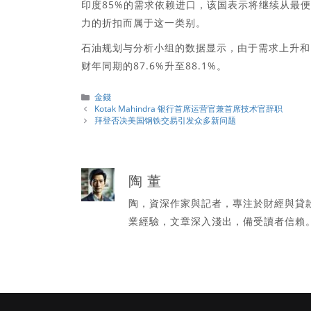
印度85%的需求依赖进口，该国表示将继续从最
力的折扣而属于这一类别。
石油规划与分析小组的数据显示，由于需求上升和国
财年同期的87.6%升至88.1%。
分
金錢
類
Kotak Mahindra 银行首席运营官兼首席技术官辞职
拜登否决美国钢铁交易引发众多新问题
陶 董
陶，資深作家與記者，專注於財經與貸
業經驗，文章深入淺出，備受讀者信賴