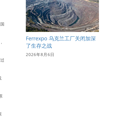
该国
Ferrexpo 乌克兰工厂关闭加深
，
了生存之战
2026年8月6日
的过
成
原
原