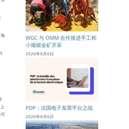
口
至每
WGC 与 OMM 合作推进手工和
小规模金矿开采
的
2026年8月6日
上
管
济上
PDP：法国电子发票平台之战
油可
2026年8月6日