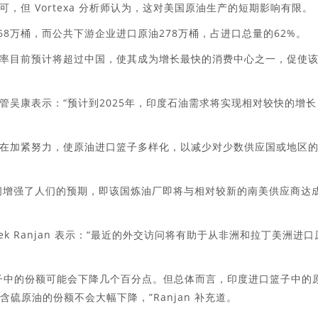
但 Vortexa 分析师认为，这对美国原油生产的短期影响有限。
68万桶，而公共下游企业进口原油278万桶，占进口总量的62%。
率目前预计将超过中国，使其成为增长最快的消费中心之一，促使
管吴康表示：“预计到2025年，印度石油需求将实现相对较快的增长
在加紧努力，使原油进口篮子多样化，以减少对少数供应国或地区
问增强了人们的预期，即该国炼油厂即将与相对较新的南美供应商达
ek Ranjan 表示：“最近的外交访问将有助于从非洲和拉丁美洲进口
子中的份额可能会下降几个百分点。但总体而言，印度进口篮子中的
含硫原油的份额不会大幅下降，”Ranjan 补充道。