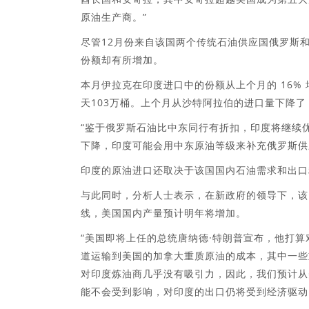
原油生产商。”
尽管12月份来自该国两个传统石油供应国俄罗斯
份额却有所增加。
本月伊拉克在印度进口中的份额从上个月的 16% 
天103万桶。上个月从沙特阿拉伯的进口量下降了 8%，至
“鉴于俄罗斯石油比中东同行有折扣，印度将继续优
下降，印度可能会用中东原油等级来补充俄罗斯供
印度的原油进口还取决于该国国内石油需求和出口
与此同时，分析人士表示，在新政府的领导下，该
线，美国国内产量预计明年将增加。
“美国即将上任的总统唐纳德·特朗普宣布，他打算
道运输到美国的加拿大重质原油的成本，其中一些
对印度炼油商几乎没有吸引力，因此，我们预计从
能不会受到影响，对印度的出口仍将受到经济驱动