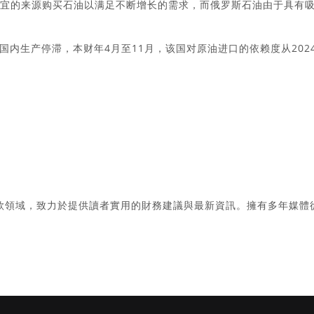
便宜的来源购买石油以满足不断增长的需求，而俄罗斯石油由于具有
内生产停滞，本财年4月至11月，该国对原油进口的依赖度从202
款領域，致力於提供讀者實用的財務建議與最新資訊。擁有多年媒體
。