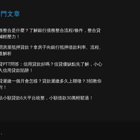
熱門文章
務整合是什麼？了解銀行債務整合流程/條件，整合貸
減輕壓力！
謂房屋抵押貸款？拿房子向銀行抵押借款利率、流程、
道解析
貸PTT問答：信用貸款好嗎？信貸優缺點先了解，小心
入信用貸款陷阱！
貸遲繳一個月會怎樣？貸款遲繳多久上聯徵？3招教你
對！
法小額貸款6大平台統整，小額借款30萬輕鬆過！
.