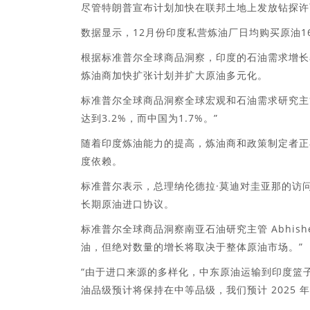
尽管特朗普宣布计划加快在联邦土地上发放钻探许可，
数据显示，12月份印度私营炼油厂日均购买原油1
根据标准普尔全球商品洞察，印度的石油需求增长
炼油商加快扩张计划并扩大原油多元化。
标准普尔全球商品洞察全球宏观和石油需求研究主
达到3.2%，而中国为1.7%。”
随着印度炼油能力的提高，炼油商和政策制定者正
度依赖。
标准普尔表示，总理纳伦德拉·莫迪对圭亚那的访
长期原油进口协议。
标准普尔全球商品洞察南亚石油研究主管 Abhish
油，但绝对数量的增长将取决于整体原油市场。”
“由于进口来源的多样化，中东原油运输到印度篮
油品级预计将保持在中等品级，我们预计 2025 年