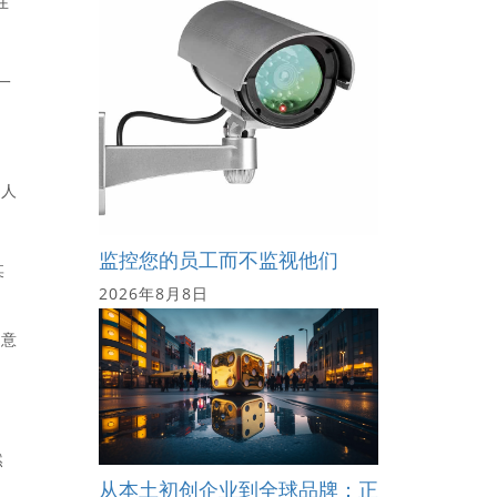
在
一
个人
监控您的员工而不监视他们
某
2026年8月8日
无意
然
从本土初创企业到全球品牌：正