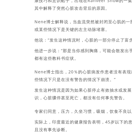
康技巧和意识帖子，出现在Ranveer Show的一集中
其中解释了突然心脏攻击背后的原因。
Nene博士解释说，当血流突然被封闭至心肌的
或某些情况下是关键的左主动脉堵塞。
他说：“发生这种情况时，心脏的一部分停止了富
他进一步说：“那是当你感到胸痛，可能会散发出手
都有这些教科书症状。
Nene博士指出，20％的心脏病发作患者没有表
些情况下只是在没有警告的情况下崩溃。”
发生这种情况是因为如果心脏停止有效抽水或发展
识，心脏骤停甚至死亡，都没有任何事先警告。
专家们同意，压力，久坐习惯，吸烟，饮食不良以
实际上，印度最近的健康报告表明，45岁以下的
且没有事先诊断。