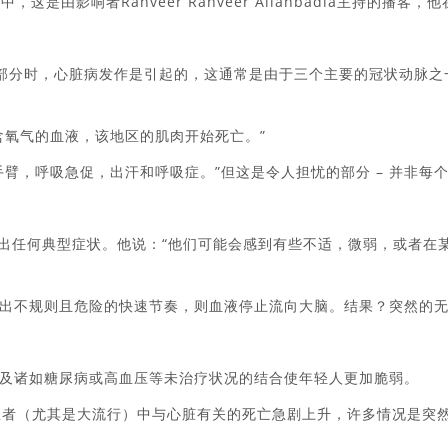
，这是由影响者Ranveer Ranveer Allahbadia主持的播客，他
一部分时，心脏病发作是引起的，这通常是由于三个主要的冠状动脉之
含氧气的血液，该地区的肌肉开始死亡。”
臂，呼吸急促，出汗和呼吸症。”但这是令人担忧的部分 – 并非每
现出任何典型症状。他说：“他们可能会感到有些不适，微弱，或者在
出不规则且危险的快速节奏，则血液停止流向大脑。结果？突然的
及诸如糖尿病或高血压等未治疗状况的结合使年轻人更加脆弱。
患者（尤其是大流行）中与心脏有关的死亡急剧上升，许多情况是突