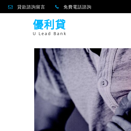
貸款諮詢留言
免費電話諮詢
跳
優利貸
至
主
要
U Lead Bank
內
容