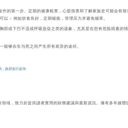
病发作的第一步。定期的健康检查，心脏筛查和了解家族史可能会有很
可以 – 例如饮食良好，定期锻炼，管理压力并避免烟草。
胸部或下巴不适或呼吸急促之类的迹象，尤其是在您有危险因素的
一能够在生与死之间产生所有差异的途径。
密码，政府发行咨询
款領域，致力於提供讀者實用的財務建議與最新資訊。擁有多年媒體
。