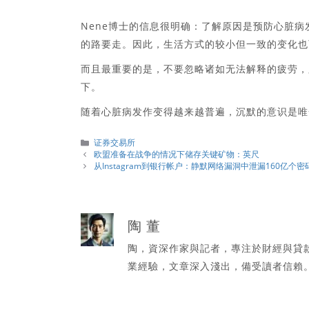
Nene博士的信息很明确：了解原因是预防心脏
的路要走。因此，生活方式的较小但一致的变化也
而且最重要的是，不要忽略诸如无法解释的疲劳，
下。
随着心脏病发作变得越来越普遍，沉默的意识是唯
分
证券交易所
類
欧盟准备在战争的情况下储存关键矿物：英尺
从Instagram到银行帐户：静默网络漏洞中泄漏160亿个
陶 董
陶，資深作家與記者，專注於財經與貸
業經驗，文章深入淺出，備受讀者信賴