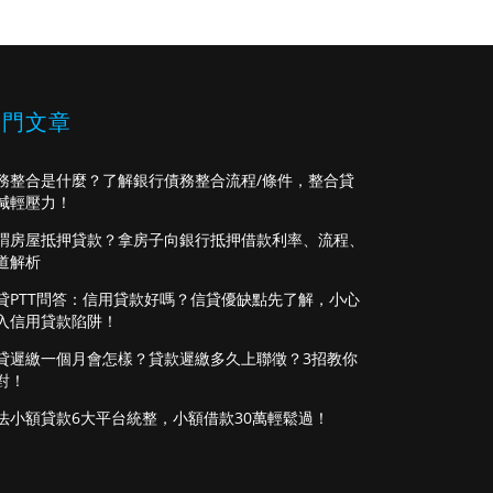
熱門文章
務整合是什麼？了解銀行債務整合流程/條件，整合貸
減輕壓力！
謂房屋抵押貸款？拿房子向銀行抵押借款利率、流程、
道解析
貸PTT問答：信用貸款好嗎？信貸優缺點先了解，小心
入信用貸款陷阱！
貸遲繳一個月會怎樣？貸款遲繳多久上聯徵？3招教你
對！
法小額貸款6大平台統整，小額借款30萬輕鬆過！