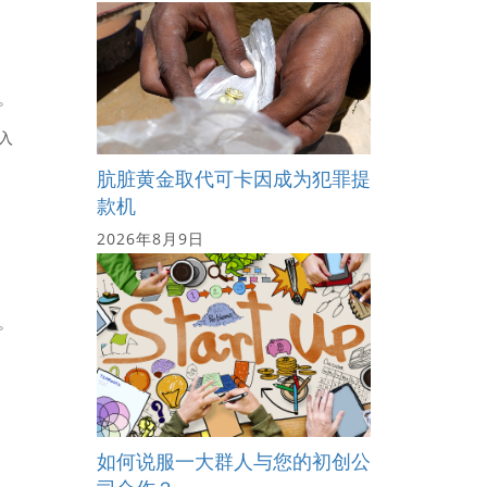
。
入
肮脏黄金取代可卡因成为犯罪提
款机
2026年8月9日
。
如何说服一大群人与您的初创公