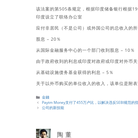
该法案的第505条规定，根据印度储备银行根据1
印度设立了联络办公室
应付非居民（不是公司）或外国公司的总收入的所
股息 – 20％
从国际金融服务中心的一个部门收到股息 – 10％
由于政府收到的利息或印度对政府或印度对外币关注
从基础设施债务基金获得的利息 – 5％
关于以外币购买的单位收入的收入，该单位是附表VI
分
金錢
類
Paytm Money支付了455万卢比，以解决违反SEBI规范的
公司的新技能
陶 董