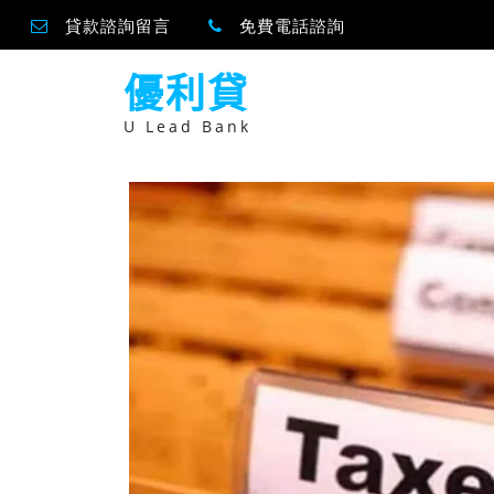
貸款諮詢留言
免費電話諮詢
跳
優利貸
至
主
要
U Lead Bank
內
容