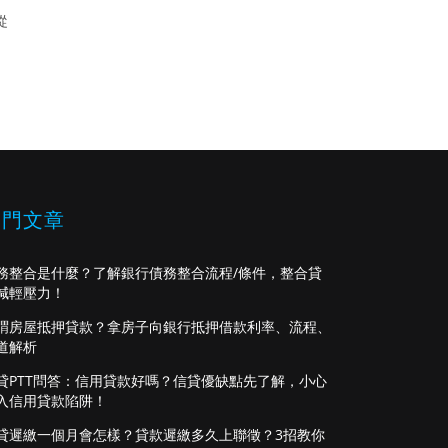
從
熱門文章
務整合是什麼？了解銀行債務整合流程/條件，整合貸
減輕壓力！
謂房屋抵押貸款？拿房子向銀行抵押借款利率、流程、
道解析
貸PTT問答：信用貸款好嗎？信貸優缺點先了解，小心
入信用貸款陷阱！
貸遲繳一個月會怎樣？貸款遲繳多久上聯徵？3招教你