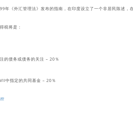
999年《外汇管理法》发布的指南，在印度设立了一个非居民陈述，
得税将是：
的债务或债务的关注 – 20％
I中指定的共同基金 – 20％
指控