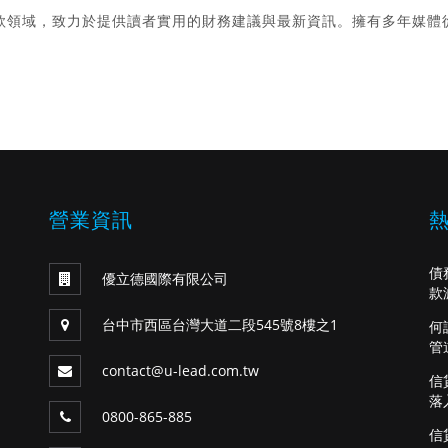
款領域，致力於提供讀者實用的財務建議與最新資訊。擁有多年媒體
。
營業資訊
債
優立德國際有限公司
款
台中市西區台灣大道二段545號8樓之1
何
管
contact@u-lead.com.tw
信
落
0800-865-885
信