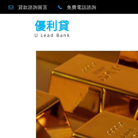
貸款諮詢留言
免費電話諮詢
跳
優利貸
至
主
要
U Lead Bank
內
容