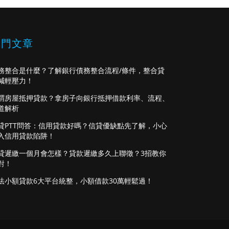
熱門文章
務整合是什麼？了解銀行債務整合流程/條件，整合貸
減輕壓力！
謂房屋抵押貸款？拿房子向銀行抵押借款利率、流程、
道解析
貸PTT問答：信用貸款好嗎？信貸優缺點先了解，小心
入信用貸款陷阱！
貸遲繳一個月會怎樣？貸款遲繳多久上聯徵？3招教你
對！
法小額貸款6大平台統整，小額借款30萬輕鬆過！