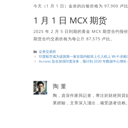
今天（1 月 1 日）金奈的白银价格为 97,900 卢
1 月 1 日 MCX 期货
2025 年 2 月 5 日到期的黄金 MCX 期货合约报价
期货合约交易价格为每公斤 87,575 卢比。
分
证券交易所
類
印度航空成为该国第一家在国内航班上引入机上 Wi-Fi 的航
Acronis 旨在加强印度业务，预计到 2030 年数据中心增长 
陶 董
陶，資深作家與記者，專注於財經與貸
業經驗，文章深入淺出，備受讀者信賴