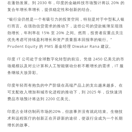
在蓬勃发展。到 2030 年，印度的金融科技市场预计将以 20% 的
复合年增长率增长，提供稳定性和创新的结合。
“银行业仍然是一个有吸引力的投资空间，特别是对于中型私人银
行而言。在强劲信贷需求的推动下，这些公司的贷款账簿呈现强
劲增长，年利率在 15% 至 20% 之间。然而，投资者应重点关注
优先考虑可持续盈利增长和资产质量股本回报率的银行。”
Prudent Equity 的 PMS 基金经理 Diwakar Rana 建议。
印度 IT 公司处于全球数字化转型的前沿。凭借 2450 亿美元的市
场规模以及对云计算和人工智能驱动分析不断增长的需求，IT 服
务继续大放异彩。
印度年轻而有抱负的中产阶级在高端产品上的支出越来越多。在
可支配收入增加和城市化进程的推动下，到 2025 年，仅快速消
费品市场预计将达到 2200 亿美元。
印度占全球仿制药市场的20%，但故事并没有就此结束。生物技
术和远程医疗的创新正在开辟新的途径，使该行业成为一个长期
增长的故事。