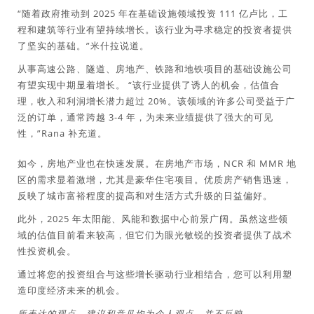
“随着政府推动到 2025 年在基础设施领域投资 111 亿卢比，工
程和建筑等行业有望持续增长。该行业为寻求稳定的投资者提供
了坚实的基础。”米什拉说道。
从事高速公路、隧道、房地产、铁路和地铁项目的基础设施公司
有望实现中期显着增长。 “该行业提供了诱人的机会，估值合
理，收入和利润增长潜力超过 20%。该领域的许多公司受益于广
泛的订单，通常跨越 3-4 年，为未来业绩提供了强大的可见
性，”Rana 补充道。
如今，房地产业也在快速发展。在房地产市场，NCR 和 MMR 地
区的需求显着激增，尤其是豪华住宅项目。优质房产销售迅速，
反映了城市富裕程度的提高和对生活方式升级的日益偏好。
此外，2025 年太阳能、风能和数据中心前景广阔。虽然这些领
域的估值目前看来较高，但它们为眼光敏锐的投资者提供了战术
性投资机会。
通过将您的投资组合与这些增长驱动行业相结合，您可以利用塑
造印度经济未来的机会。
所表达的观点、建议和意见均为个人观点，并不反映