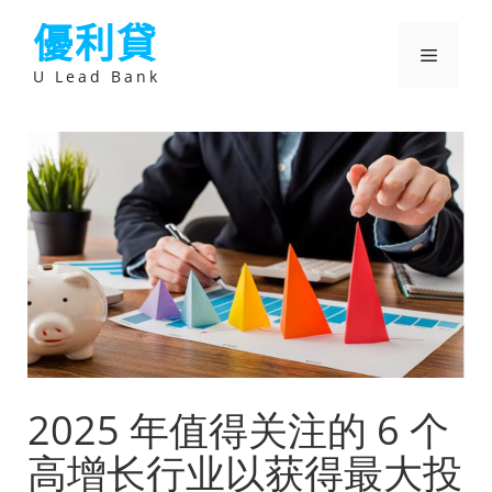
跳
優利貸
至
主
選
要
U Lead Bank
內
容
單
2025 年值得关注的 6 个
高增长行业以获得最大投