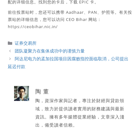
配的详细信息。找到您的卡后，下载 EPIC 卡。
前往投票站时，您还可以携带 Aadhaar、PAN、护照等。有关投
票站的详细信息，您可以访问 CEO Bihar 网站：
https://ceobihar.nic.in/
分
证券交易所
類
团队凝聚力在集体成功中的谨慎力量
阿达尼电力的孟加拉国项目因腐败指控面临取消，公司提出
延迟付款
陶 董
陶，資深作家與記者，專注於財經與貸款領
域，致力於提供讀者實用的財務建議與最新
資訊。擁有多年媒體從業經驗，文章深入淺
出，備受讀者信賴。