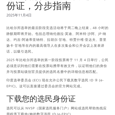
份证，分步指南
2025年11月4日
比哈尔邦选举的最后阶段竞选活动将于周二晚上结束，48 小时的
静默期即将开始。包括总理纳伦德拉·莫迪、阿米特·沙阿、JP·纳
达、约吉·阿迪蒂亚纳特、拉胡尔·甘地、特贾什维·亚达夫、普里
扬卡·甘地等在内的最高领导人在多次集会和公开会议上发表讲
话，以吸引选民。
2025 年比哈尔邦选举的第一阶段投票将于 11 月 4 日举行，公民
必须意识到他们需要在投票站携带有效文件，以证明他们的身份
并与投票站级别官员提供的选民名册中的详细信息相匹配。
印度选举委员会 (ECI) 现在允许公民下载其数字选民 ID 卡 (e-
EPIC)。这可以直接通过委员会的官方网站完成。
下载您的选民身份证
选民可以从 NVSP（国家选民服务门户）网站或选民帮助热线应
用程序下载他/她的数字选民 ID (e-EPIC)。