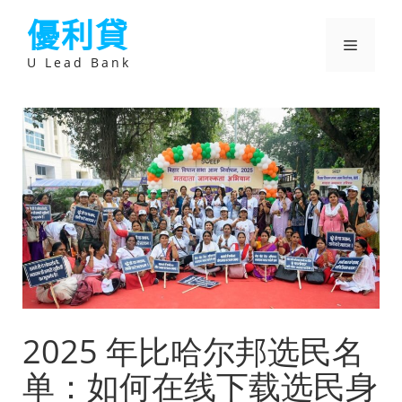
跳
優利貸
至
主
選
要
U Lead Bank
內
容
單
2025 年比哈尔邦选民名
单：如何在线下载选民身