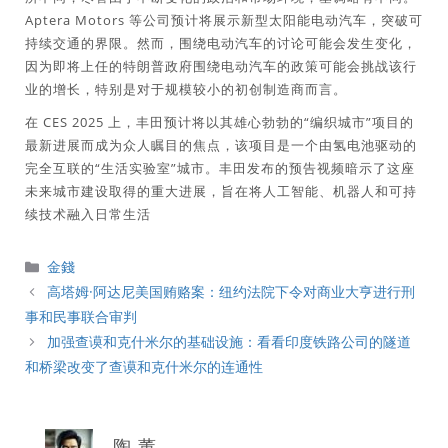
Aptera Motors 等公司预计将展示新型太阳能电动汽车，突破可
持续交通的界限。然而，围绕电动汽车的讨论可能会发生变化，
因为即将上任的特朗普政府围绕电动汽车的政策可能会挑战该行
业的增长，特别是对于规模较小的初创制造商而言。
在 CES 2025 上，丰田预计将以其雄心勃勃的“编织城市”项目的
最新进展而成为众人瞩目的焦点，该项目是一个由氢电池驱动的
完全互联的“生活实验室”城市。丰田发布的预告视频暗示了这座
未来城市建设取得的重大进展，旨在将人工智能、机器人和可持
续技术融入日常生活
分
金錢
類
高塔姆·阿达尼美国贿赂案：纽约法院下令对商业大亨进行刑
事和民事联合审判
加强查谟和克什米尔的基础设施：看看印度铁路公司的隧道
和桥梁改变了查谟和克什米尔的连通性
陶 董