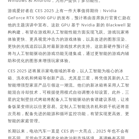
Windows 和 Android，为用户提供了多功能性。
游戏爱好者在 CES 2025 上有一件大事值得期待：Nvidia
GeForce RTX 5090 GPU 的发布，预计将由首席执行官黄仁勋在
他的主题演讲中宣布。这款 GPU 基于 Nvidia 新的 Blackwell 架
构构建，有望在游戏和人工智能性能方面实现飞跃。游戏玩家将
体验更快、更具视觉冲击力的游戏体验，以及改进的图形渲染、
更快的光线追踪以及对最新游戏技术的支持。这款新硬件预计还
将与人工智能驱动的游戏功能无缝集成，通过更智能的游戏内辅
助和优化的图形来增强玩家体验。
CES 2025 还将展示家电领域的革命，以人工智能为核心的冰
箱、洗衣机和烤箱等创新产品。尤其是三星，将凭借其新的人工
智能增强型家居产品引领这一潮流。他们的新冰箱将采用人工智
能混合冷却技术，可根据使用模式自动调整冷却设置。此外，三
星的定制壁挂式烤箱将配备人工智能驱动的食谱建议系统，让准
备饭菜变得比以往更容易。定制人工智能洗衣机和烘干机还将首
次亮相，配备先进的能源和循环监控功能，有望实现更高效、更
智能的家庭管理。
长期以来，电动汽车一直是 CES 的一大亮点，2025 年也不会有
所不同，尽管由于不断变化的政治和市场环境，基调略有不同。