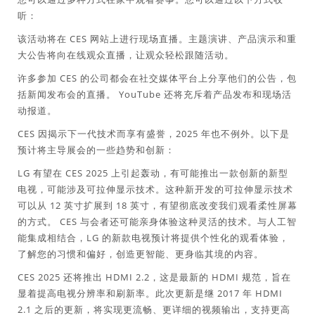
听：
该活动将在 CES 网站上进行现场直播。主题演讲、产品演示和重
大公告将向在线观众直播，让观众轻松跟随活动。
许多参加 CES 的公司都会在社交媒体平台上分享他们的公告，包
括新闻发布会的直播。 YouTube 还将充斥着产品发布和现场活
动报道。
CES 因揭示下一代技术而享有盛誉，2025 年也不例外。以下是
预计将主导展会的一些趋势和创新：
LG 有望在 CES 2025 上引起轰动，有可能推出一款创新的新型
电视，可能涉及可拉伸显示技术。这种新开发的可拉伸显示技术
可以从 12 英寸扩展到 18 英寸，有望彻底改变我们观看柔性屏幕
的方式。 CES 与会者还可能亲身体验这种灵活的技术。与人工智
能集成相结合，LG 的新款电视预计将提供个性化的观看体验，
了解您的习惯和偏好，创造更智能、更身临其境的内容。
CES 2025 还将推出 HDMI 2.2，这是最新的 HDMI 规范，旨在
显着提高电视分辨率和刷新率。此次更新是继 2017 年 HDMI
2.1 之后的更新，将实现更流畅、更详细的视频输出，支持更高