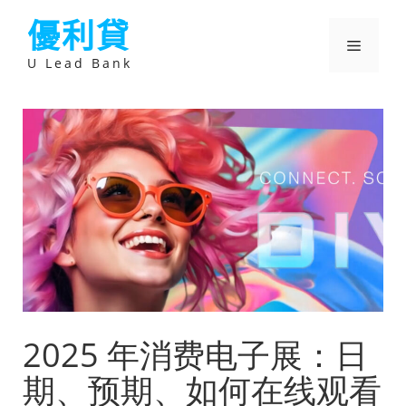
跳
優利貸
至
主
選
要
U Lead Bank
內
容
單
2025 年消费电子展：日
期、预期、如何在线观看