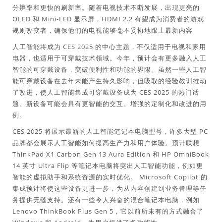
分辨率和更快的刷新率。随着电视技术不断发展，出现更亮的
OLED 和 Mini-LED 显示屏，HDMI 2.2 有望成为消费者的游戏
规则改变者，确保他们的电视能够毫不妥协地跟上最新内容
人工智能将成为 CES 2025 的中心主题，不仅适用于电视和家用
电器，也适用于可穿戴技术领域。今年，预计会有更多融入人工
智能的可穿戴设备，突破便利性和功能的界限。虽然一些人工智
能可穿戴设备在去年未能产生持久影响，但吸取的经验教训推动
了改进，使人工智能集成可穿戴设备成为 CES 2025 的热门话
题。新设备可能会具有更智能的交互、增强的定制化和改进的用
例。
CES 2025 将展示最新的人工智能笔记本电脑型号，许多大型 PC
品牌都会展示人工智能如何提高生产力和用户体验。预计联想
ThinkPad X1 Carbon Gen 13 Aura Edition 和 HP OmniBook
14 英寸 Ultra Flip 等笔记本电脑将突出人工智能功能，例如更
智能的虚拟助手和系统资源的实时优化。 Microsoft Copilot 的
集成预计将使这些设备更进一步，为从内容创建到业务管理等任
务提供无缝支持。还有一些令人兴奋的混合笔记本电脑，例如
Lenovo ThinkBook Plus Gen 5，它以前所未有的方式融合了