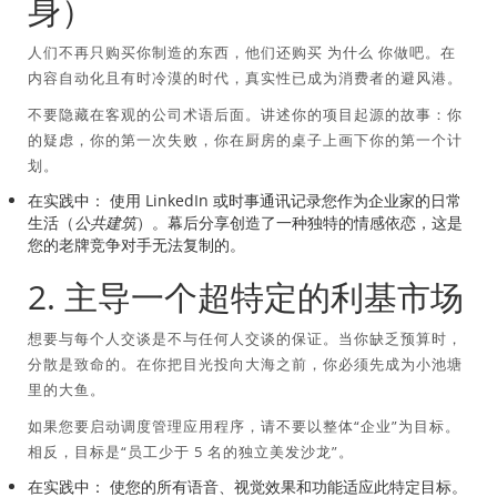
身）
人们不再只购买你制造的东西，他们还购买
为什么
你做吧。在
内容自动化且有时冷漠的时代，真实性已成为消费者的避风港。
不要隐藏在客观的公司术语后面。讲述你的项目起源的故事：你
的疑虑，你的第一次失败，你在厨房的桌子上画下你的第一个计
划。
在实践中：
使用 LinkedIn 或时事通讯记录您作为企业家的日常
生活（
公共建筑
）。幕后分享创造了一种独特的情感依恋，这是
您的老牌竞争对手无法复制的。
2. 主导一个超特定的利基市场
想要与每个人交谈是不与任何人交谈的保证。当你缺乏预算时，
分散是致命的。在你把目光投向大海之前，你必须先成为小池塘
里的大鱼。
如果您要启动调度管理应用程序，请不要以整体“企业”为目标。
相反，目标是“员工少于 5 名的独立美发沙龙”。
在实践中：
使您的所有语音、视觉效果和功能适应此特定目标。