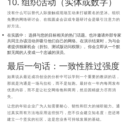
10. 组织活动（实体或数字）
没有什么可以替代人际接触或现场互动来打破匿名的坚冰。组织
免费的网络研讨会、在线圆桌会议或专题研讨会是吸引注意力的
好方法。
在实践中：
选择与您的目标相关的热门话题。也许邀请外部专家
共同主办该活动并吸引他们自己的网络。在演示结束时，为与会
者提供独家机会（折扣、测试版访问权限）。你会立即从一个默
默无闻的人变成一个忠诚的演员。
最后一句话：一致性胜过强度
如果说从最近成功创业的分析中可以学到一个重要的教训的话，
那就是沟通是一场马拉松，而不是短跑。最好在一年内每周发布
优质内容，而不是让社交网络饱和两周，然后因精疲力尽而消
失。
让您的年轻企业广为人知需要耐心、韧性和巨大的倾听能力。通
过真实而有方法地应用这些技巧，您不仅会建立知名度：您还将
建立一个坚实的社区，这是您业务可持续发展的基础。