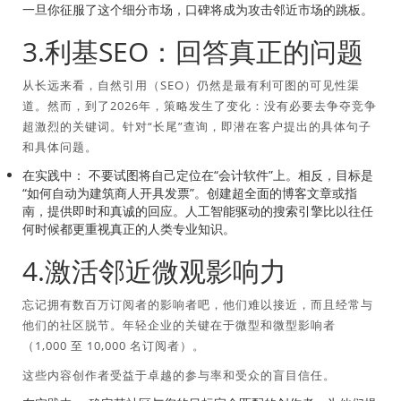
一旦你征服了这个细分市场，口碑将成为攻击邻近市场的跳板。
3.利基SEO：回答真正的问题
从长远来看，自然引用（SEO）仍然是最有利可图的可见性渠
道。然而，到了2026年，策略发生了变化：没有必要去争夺竞争
超激烈的关键词。针对“长尾”查询，即潜在客户提出的具体句子
和具体问题。
在实践中：
不要试图将自己定位在“会计软件”上。相反，目标是
“如何自动为建筑商人开具发票”。创建超全面的博客文章或指
南，提供即时和真诚的回应。人工智能驱动的搜索引擎比以往任
何时候都更重视真正的人类专业知识。
4.激活邻近微观影响力
忘记拥有数百万订阅者的影响者吧，他们难以接近，而且经常与
他们的社区脱节。年轻企业的关键在于微型和微型影响者
（1,000 至 10,000 名订阅者）。
这些内容创作者受益于卓越的参与率和受众的盲目信任。