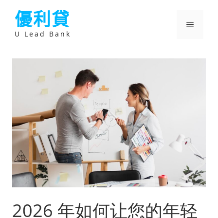
跳
優利貸
至
主
選
要
U Lead Bank
內
容
單
2026 年如何让您的年轻