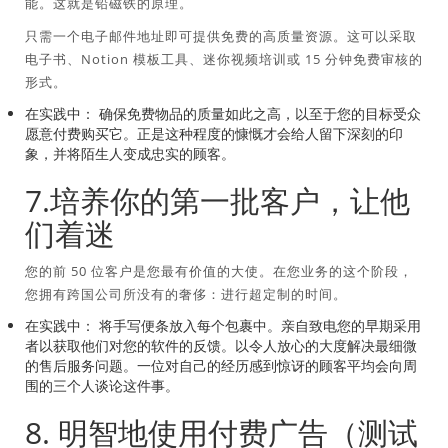
能。这就是铅磁铁的原理。
只需一个电子邮件地址即可提供免费的高质量资源。这可以采取
电子书、Notion 模板工具、迷你视频培训或 15 分钟免费审核的
形式。
在实践中：
确保免费物品的质量如此之高，以至于您的目标受众
愿意付费购买它。正是这种程度的慷慨才会给人留下深刻的印
象，并将陌生人变成忠实的顾客。
7.培养你的第一批客户，让他
们着迷
您的前 50 位客户是您最有价值的大使。在您业务的这个阶段，
您拥有跨国公司所没有的奢侈：进行超定制的时间。
在实践中：
将手写便条放入每个包裹中。亲自致电您的早期采用
者以获取他们对您的软件的反馈。以令人放心的大度解决最细微
的售后服务问题。一位对自己的经历感到惊讶的顾客平均会向周
围的三个人谈论这件事。
8. 明智地使用付费广告（测试