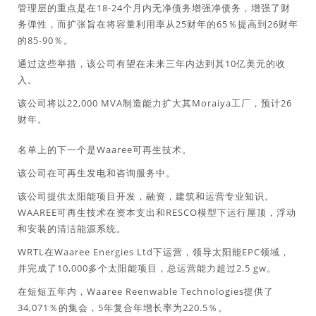
管理层的重点是在18-24个月内无净债务增强净债务，增强了财
务弹性，而扩张旨在将容量利用率从25财年的65％提高到26财年
的85-90％。
通过这些举措，该公司有望在未来三年内达到其10亿美元的收
入。
该公司将以22,000 MVA制造能力扩大其Moraiya工厂，预计26
财年。
名单上的下一个是Waaree可再生技术。
该公司在可再生发电和咨询服务中。
该公司提供太阳能项目开发，融资，建筑和运营专业知识。
WAAREE可再生技术在资本支出和RESCO模型下运行屋顶，浮动
和安装的清洁能源系统。
WRTL在Waaree Energies Ltd下运营，领导太阳能EPC领域，
并完成了10,000多个太阳能项目，总运营能力超过2.5 gw。
在短短五年内，Waaree Reenwable Technologies提供了
34,071％的集会，5年复合年增长率为220.5％。