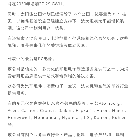
将在2030年增加27-29 GWH。
同时，太阳能公园计划已经清除了55个公园，总容量为39.95吉
瓦，以确保基础设施已经建立支持下一波大规模太阳能增长浪
潮。该公司计划利用这一势头。
它还探索了混合项目，电池能量存储系统和绿色氢的机会，这些
氢预计将是未来几年的关键增长驱动因素。
列表中的最后是PG电器。
该公司是领先的，多元化的印度电子制造服务提供商之一，为消
费者耐用品牌提供一站式和端到端的解决方案。
该公司为汽车组件，消费电子，空调，洗衣机和空气冷却器行业
提供服务。
它的多元化客户群包括70多个领先的品牌，例如Atomberg，
Acer，Carrier，Croma，Daikin，Flipkart，Haier，Haier，
Honeywell，Honeundai，Hyundai，LG，Kohler，Kohler，
等。
该公司有四个业务垂直行业：产品，塑料，电子产品和工具制