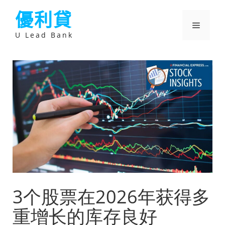
跳
優利貸
至
主
選
要
U Lead Bank
內
容
單
3个股票在2026年获得多
重增长的库存良好