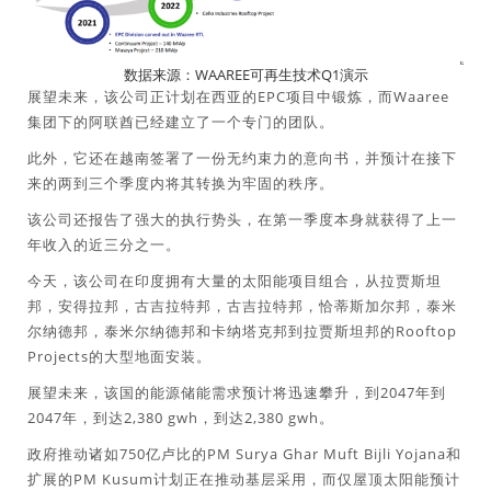
数据来源：WAAREE可再生技术Q1演示
展望未来，该公司正计划在西亚的EPC项目中锻炼，而Waaree
集团下的阿联酋已经建立了一个专门的团队。
此外，它还在越南签署了一份无约束力的意向书，并预计在接下
来的两到三个季度内将其转换为牢固的秩序。
该公司还报告了强大的执行势头，在第一季度本身就获得了上一
年收入的近三分之一。
今天，该公司在印度拥有大量的太阳能项目组合，从拉贾斯坦
邦，安得拉邦，古吉拉特邦，古吉拉特邦，恰蒂斯加尔邦，泰米
尔纳德邦，泰米尔纳德邦和卡纳塔克邦到拉贾斯坦邦的Rooftop
Projects的大型地面安装。
展望未来，该国的能源储能需求预计将迅速攀升，到2047年到
2047年，到达2,380 gwh，到达2,380 gwh。
政府推动诸如750亿卢比的PM Surya Ghar Muft Bijli Yojana和
扩展的PM Kusum计划正在推动基层采用，而仅屋顶太阳能预计