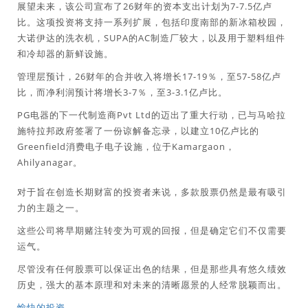
展望未来，该公司宣布了26财年的资本支出计划为7-7.5亿卢
比。这项投资将支持一系列扩展，包括印度南部的新冰箱校园，
大诺伊达的洗衣机，SUPA的AC制造厂较大，以及用于塑料组件
和冷却器的新鲜设施。
管理层预计，26财年的合并收入将增长17-19％，至57-58亿卢
比，而净利润预计将增长3-7％，至3-3.1亿卢比。
PG电器的下一代制造商Pvt Ltd的迈出了重大行动，已与马哈拉
施特拉邦政府签署了一份谅解备忘录，以建立10亿卢比的
Greenfield消费电子电子设施，位于Kamargaon，
Ahilyanagar。
对于旨在创造长期财富的投资者来说，多款股票仍然是最有吸引
力的主题之一。
这些公司将早期赌注转变为可观的回报，但是确定它们不仅需要
运气。
尽管没有任何股票可以保证出色的结果，但是那些具有悠久绩效
历史，强大的基本原理和对未来的清晰愿景的人经常脱颖而出。
愉快的投资。