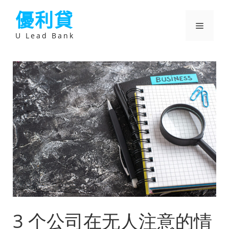
跳
優利貸
至
主
選
要
U Lead Bank
內
容
單
3 个公司在无人注意的情