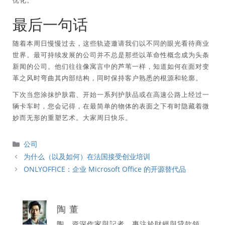
优化。
最后一句话
随着本周日慢慢过去，这些轨迹邀请我们以不同的眼光看待商业
世界。最可持续发展的公司并不总是那些以革命性概念成为头条
新闻的公司。他们往往像寓言中的芦苇一样，知道如何在面对变
革之风时弯曲其内部结构，同时保持客户熟悉的根源和轮廓。
下次当您涂抹护肤霜、开始一系列护肤品或在高速公路上经过一
辆卡车时，您会记得，在最简单的物体的表面之下有时隐藏着微
妙而无形的重塑艺术。大家周日快乐。
分
公司
類
为什么（以及如何）在法国接受创业培训
ONLYOFFICE：企业 Microsoft Office 的开源替代品
陶 董
陶，資深作家與記者，專注於財經與貸款領