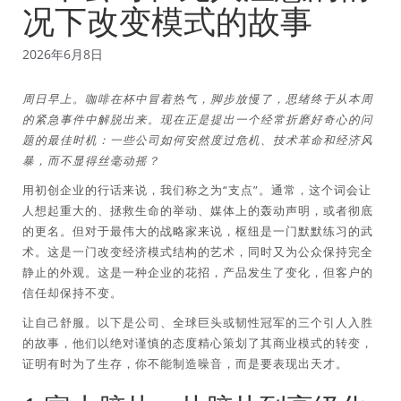
况下改变模式的故事
2026年6月8日
周日早上。咖啡在杯中冒着热气，脚步放慢了，思绪终于从本周
的紧急事件中解脱出来。现在正是提出一个经常折磨好奇心的问
题的最佳时机：一些公司如何安然度过危机、技术革命和经济风
暴，而不显得丝毫动摇？
用初创企业的行话来说，我们称之为“支点”。通常，这个词会让
人想起重大的、拯救生命的举动、媒体上的轰动声明，或者彻底
的更名。但对于最伟大的战略家来说，枢纽是一门默默练习的武
术。这是一门改变经济模式结构的艺术，同时又为公众保持完全
静止的外观。这是一种企业的花招，产品发生了变化，但客户的
信任却保持不变。
让自己舒服。以下是公司、全球巨头或韧性冠军的三个引人入胜
的故事，他们以绝对谨慎的态度精心策划了其商业模式的转变，
证明有时为了生存，你不能制造噪音，而是要表现出天才。