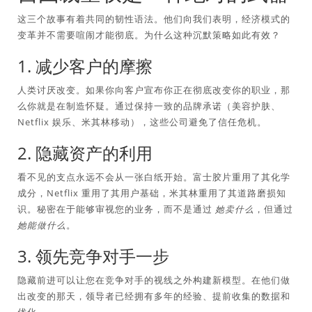
这三个故事有着共同的韧性语法。他们向我们表明，经济模式的
变革并不需要喧闹才能彻底。为什么这种沉默策略如此有效？
1. 减少客户的摩擦
人类讨厌改变。如果你向客户宣布你正在彻底改变你的职业，那
么你就是在制造怀疑。通过保持一致的品牌承诺（美容护肤、
Netflix 娱乐、米其林移动），这些公司避免了信任危机。
2. 隐藏资产的利用
看不见的支点永远不会从一张白纸开始。富士胶片重用了其化学
成分，Netflix 重用了其用户基础，米其林重用了其道路磨损知
识。秘密在于能够审视您的业务，而不是通过
她卖什么
，但通过
她能做什么
。
3. 领先竞争对手一步
隐藏前进可以让您在竞争对手的视线之外构建新模型。在他们做
出改变的那天，领导者已经拥有多年的经验、提前收集的数据和