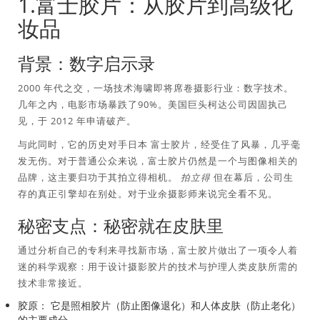
1.富士胶片：从胶片到高级化
妆品
背景：数字启示录
2000 年代之交，一场技术海啸即将席卷摄影行业：数字技术。
几年之内，电影市场暴跌了90%。美国巨头柯达公司因固执己
见，于 2012 年申请破产。
与此同时，它的历史对手日本
富士胶片
，经受住了风暴，几乎毫
发无伤。对于普通公众来说，富士胶片仍然是一个与图像相关的
品牌，这主要归功于其拍立得相机。
拍立得
但在幕后，公司生
存的真正引擎却在别处。对于业余摄影师来说完全看不见。
秘密支点：秘密就在皮肤里
通过分析自己的专利来寻找新市场，富士胶片做出了一项令人着
迷的科学观察：用于设计摄影胶片的技术与护理人类皮肤所需的
技术非常接近。
胶原：
它是照相胶片（防止图像退化）和人体皮肤（防止老化）
的主要成分。