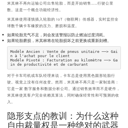
米其林不再向运输公司出售轮胎，而是开始销售……行驶公里
数。这是一个概念
功能经济性
。
米其林使用谨慎插入轮胎的 IoT（物联网）传感器，实时监控全
球数千辆卡车橡胶的压力、磨损和温度。
如果轮胎充气不足，则会发送警报以防止燃油过度消耗。
如果轮胎磨损，米其林将在轮胎损坏之前更换或重新刻槽。
Modèle Ancien : Vente de pneus unitaire ──> Gai
n à l'achat pour le client

Modèle Pivoté : Facturation au kilomètre ──> Ga
对于卡车司机或车队经理来说，卡车总是使用黑色圆形轮胎行
驶。视觉上没有任何改变。然而，米其林不再只是一家制造商：
它是一家
数字服务和数据分析公司
。通过销售效率而不是硬件，
米其林使其客户完全依赖其算法，同时确保经常性和可预测的收
入。
隐形支点的教训：为什么这种
自由裁量权是一种绝对的武器