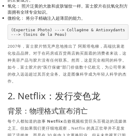
氧化：
照片泛黄的大敌和皮肤皱纹一样。富士胶片在抗氧化剂方
面拥有全球专业知识。
微粉化：
将分子精确注入超薄层的能力。
(Expertise Photo) ---> Collagène & Antioxydants 
2007年，富士胶片悄无声息地推出了
阿斯塔电梯
，高端抗衰老
化妆品品牌。对于在药房或百货商店购买面霜的消费者来说，这
种美容产品与胶片没有任何联系。然而，这是完全相同的科学。
如今，富士胶片的“医疗保健”部门价值数十亿欧元，为公司带来
的收入远远超过其历史业务。这是图像科学成为年轻人科学的杰
作。
2. Netflix：发行变色龙
背景：物理格式宣布消亡
每个人都知道的故事
Netflix
击败视频租赁巨头百视达的流媒体
之王。但如果我们更仔细地观察，Netflix 的真正壮举并不是发
明了流媒体，而是在 30 年内 3 次更换职业，但从未忽视其订阅