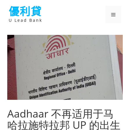
跳
優利貸
至
主
選
要
U Lead Bank
內
容
單
Aadhaar 不再适用于马
哈拉施特拉邦 UP 的出生