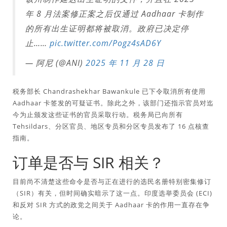
年 8 月法案修正案之后仅通过 Aadhaar 卡制作
的所有出生证明都将被取消。政府已决定停
止……
pic.twitter.com/Pogz4sAD6Y
— 阿尼 (@ANI)
2025 年 11 月 28 日
税务部长 Chandrashekhar Bawankule 已下令取消所有使用
Aadhaar 卡签发的可疑证书。除此之外，该部门还指示官员对迄
今为止颁发这些证书的官员采取行动。税务局已向所有
Tehsildars、分区官员、地区专员和分区专员发布了 16 点核查
指南。
订单是否与 SIR 相关？
目前尚不清楚这些命令是否与正在进行的选民名册特别密集修订
（SIR）有关，但时间确实暗示了这一点。印度选举委员会 (ECI)
和反对 SIR 方式的政党之间关于 Aadhaar 卡的作用一直存在争
论。