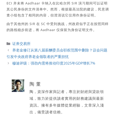
ECI 并未将 Aadhaar 卡纳入在比哈尔邦 SIR 演习期间可以证明
其公民身份的文件清单中。然而，根据最高法院的建议，民意调
查小组包含了相同的内容，但澄清说它仅用作身份证明。
由于其他州的 SIR 在 SC 中受到挑战，州政府似乎正在按照同样
的路线稳步前进，将 Aadhaar 仅保留为身份证明文件。
分
证券交易所
類
养老金修订从第八届薪酬委员会职权范围中删除？议会问题
引发中央政府养老金领取者的严重担忧
穆迪评级：强劲内需将推动印度2025年GDP增​​长7%
陶 董
陶，資深作家與記者，專注於財經與貸款領
域，致力於提供讀者實用的財務建議與最新
資訊。擁有多年媒體從業經驗，文章深入淺
出，備受讀者信賴。