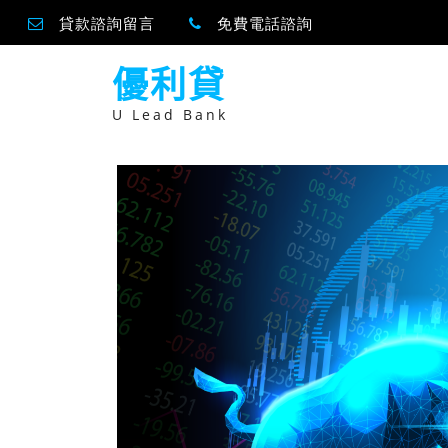
貸款諮詢留言
免費電話諮詢
跳
優利貸
至
主
要
U Lead Bank
內
容