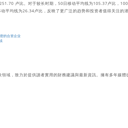
 为 251.70 卢比。对于较长时期，50日移动平均线为105.37卢比，10
0日移动平均线为26.34卢比，反映了更广泛的趋势和投资者值得关注的
建立了紧密的合资企业
继续
款領域，致力於提供讀者實用的財務建議與最新資訊。擁有多年媒體
。