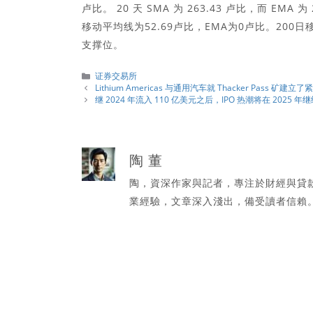
卢比。 20 天 SMA 为 263.43 卢比，而 EMA
移动平均线为52.69卢比，EMA为0卢比。20
支撑位。
分
证券交易所
類
Lithium Americas 与通用汽车就 Thacker Pass 矿
继 2024 年流入 110 亿美元之后，IPO 热潮将在 2025 年
陶 董
陶，資深作家與記者，專注於財經與貸
業經驗，文章深入淺出，備受讀者信賴