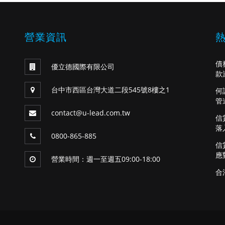
營業資訊
債
優立德國際有限公司
款
台中市西區台灣大道二段545號8樓之1
何
管
contact@u-lead.com.tw
信
落
0800-865-885
信
應
營業時間：週一至週五09:00-18:00
合