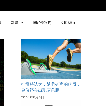
欄
新闻
關於優利貸
立即諮詢
杜雷特认为，随着矿商的落后，
金价还会出现两条腿
2026年8月8日