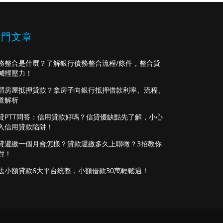
熱門文章
務整合是什麼？了解銀行債務整合流程/條件，整合貸
減輕壓力！
謂房屋抵押貸款？拿房子向銀行抵押借款利率、流程、
道解析
貸PTT問答：信用貸款好嗎？信貸優缺點先了解，小心
入信用貸款陷阱！
貸遲繳一個月會怎樣？貸款遲繳多久上聯徵？3招教你
對！
法小額貸款6大平台統整，小額借款30萬輕鬆過！