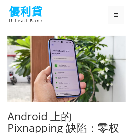
跳
優利貸
至
主
選
要
U Lead Bank
內
容
單
Android 上的
Pixnapping 缺陷：零权