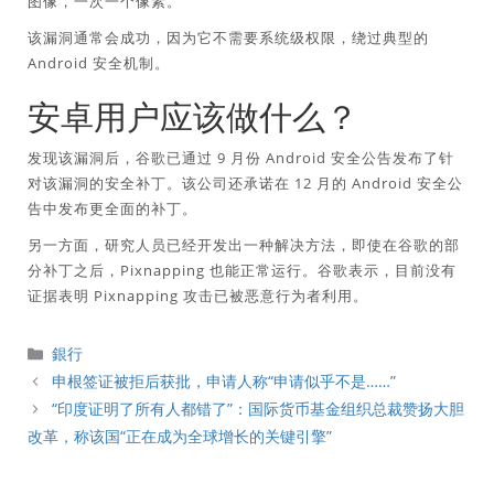
图像，一次一个像素。
该漏洞通常会成功，因为它不需要系统级权限，绕过典型的
Android 安全机制。
安卓用户应该做什么？
发现该漏洞后，谷歌已通过 9 月份 Android 安全公告发布了针
对该漏洞的安全补丁。该公司还承诺在 12 月的 Android 安全公
告中发布更全面的补丁。
另一方面，研究人员已经开发出一种解决方法，即使在谷歌的部
分补丁之后，Pixnapping 也能正常运行。谷歌表示，目前没有
证据表明 Pixnapping 攻击已被恶意行为者利用。
分
銀行
類
申根签证被拒后获批，申请人称“申请似乎不是……”
“印度证明了所有人都错了”：国际货币基金组织总裁赞扬大胆
改革，称该国“正在成为全球增长的关键引擎”