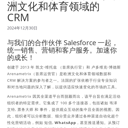
洲文化和体育领域的
CRM
2024年12月30日
与我们的合作伙伴 Salesforce 一起，
统一销售、营销和客户服务。加速你
的成长！
创建于 2013 年
凯文·维托兹
（首席执行官）和
卢多维克·博德斯
Arenametrix（首席运营官）是欧洲文化和体育领域数据和
CRM 解决方案的参与者之一。法国的扩张依赖于行业专业知识
和对当地问题的深入了解，以提供适应快速变化的市场的工具。
Arenametrix 因其全渠道平台而脱颖而出，该平台旨在满足活动
组织者的特定需求。它集成了 100 多个连接器，包括诸如
韦泽
文特
,
票务大师
和
事件
，提供观众互动的集中且全面的视图。因
此，组织者可以分析数据、细分受众并通过各种渠道自动化超个
性化营销活动，例如
短信
,
WhatsApp
，甚至推送通知。从预订