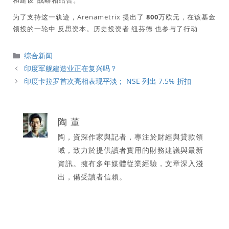
和建设”战略相结合。
为了支持这一轨迹，Arenametrix 提出了
800万欧元
，在该基金
领投的一轮中
反思资本
。历史投资者
纽芬德
也参与了行动
分
综合新闻
類
印度军舰建造业正在复兴吗？
印度卡拉罗首次亮相表现平淡； NSE 列出 7.5% 折扣
陶 董
陶，資深作家與記者，專注於財經與貸款領
域，致力於提供讀者實用的財務建議與最新
資訊。擁有多年媒體從業經驗，文章深入淺
出，備受讀者信賴。