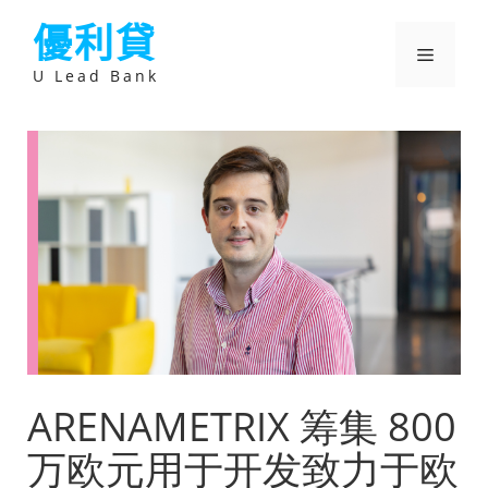
跳
優利貸
至
主
選
要
U Lead Bank
內
容
單
ARENAMETRIX 筹集 800
万欧元用于开发致力于欧