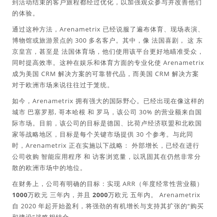
到活动结束的客户旅程都经过优化，以加强观众参与并改善他们
的体验。
通过这种方法，Arenametrix 已经说服了遍布体育、现场表演、
博物馆或旅游景点的 300 多名客户。其中，像
法国喜剧
， 这
东
京皇宫
，甚至是
法国体育场
，他们使用该平台更好地瞄准受众，
同时提高效率。这种在娱乐和体育方面的专业化使 Arenametrix
成为美国 CRM 解决方案的可靠替代品，而美国 CRM 解决方案
对于欧洲市场来说往往过于笼统。
如今，Arenametrix 拥有强大的国际野心。已经出现在像这样的
城市
巴塞罗那
,
哥本哈根
和
罗马
，该公司 30% 的营业额来自国
际市场。目前，该公司的目标是德国、比荷卢经济联盟和北欧国
家等战略地区，目标是每个关键市场提供 30 个参考。与此同
时，Arenametrix 正在实施以下战略：
外部增长
，已经在进行
公司收购
智能应用程序
和
访客浏览量
，以巩固其在仍然非常分
散的欧洲市场中的地位。
在财务上，公司有明确的目标：实现 ARR（年度经常性营业额）
1000万欧元
三年内，并且
2000万欧元
五年内。 Arenametrix
自 2020 年起开始盈利，将强劲的有机增长与支持其扩张的“购买