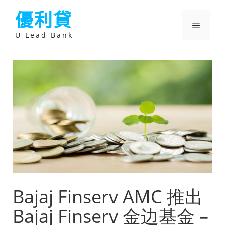
跳
優利貸
至
主
選
要
U Lead Bank
內
容
單
Bajaj Finserv AMC 推出
Bajaj Finserv 金边基金 –