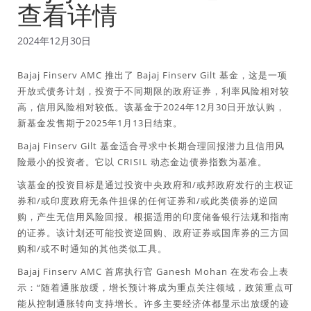
查看详情
2024年12月30日
Bajaj Finserv AMC 推出了 Bajaj Finserv Gilt 基金，这是一项
开放式债务计划，投资于不同期限的政府证券，利率风险相对较
高，信用风险相对较低。该基金于2024年12月30日开放认购，
新基金发售期于2025年1月13日结束。
Bajaj Finserv Gilt 基金适合寻求中长期合理回报潜力且信用风
险最小的投资者。它以 CRISIL 动态金边债券指数为基准。
该基金的投资目标是通过投资中央政府和/或邦政府发行的主权证
券和/或印度政府无条件担保的任何证券和/或此类债券的逆回
购，产生无信用风险回报。根据适用的印度储备银行法规和指南
的证券。该计划还可能投资逆回购、政府证券或国库券的三方回
购和/或不时通知的其他类似工具。
Bajaj Finserv AMC 首席执行官 Ganesh Mohan 在发布会上表
示：“随着通胀放缓，增长预计将成为重点关注领域，政策重点可
能从控制通胀转向支持增长。许多主要经济体都显示出放缓的迹