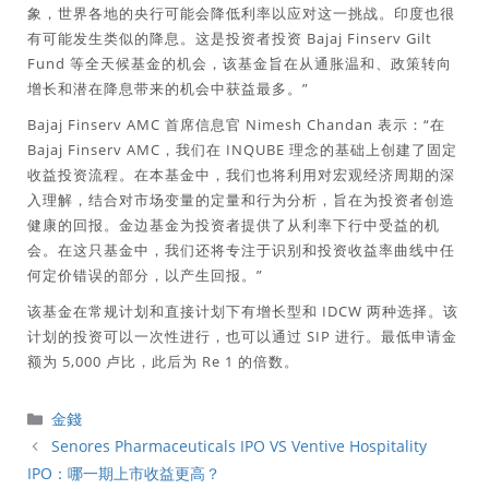
象，世界各地的央行可能会降低利率以应对这一挑战。印度也很
有可能发生类似的降息。这是投资者投资 Bajaj Finserv Gilt
Fund 等全天候基金的机会，该基金旨在从通胀温和、政策转向
增长和潜在降息带来的机会中获益最多。”
Bajaj Finserv AMC 首席信息官 Nimesh Chandan 表示：“在
Bajaj Finserv AMC，我们在 INQUBE 理念的基础上创建了固定
收益投资流程。在本基金中，我们也将利用对宏观经济周期的深
入理解，结合对市场变量的定量和行为分析，旨在为投资者创造
健康的回报。金边基金为投资者提供了从利率下行中受益的机
会。在这只基金中，我们还将专注于识别和投资收益率曲线中任
何定价错误的部分，以产生回报。”
该基金在常规计划和直接计划下有增长型和 IDCW 两种选择。该
计划的投资可以一次性进行，也可以通过 SIP 进行。最低申请金
额为 5,000 卢比，此后为 Re 1 的倍数。
分
金錢
類
Senores Pharmaceuticals IPO VS Ventive Hospitality
IPO：哪一期上市收益更高？