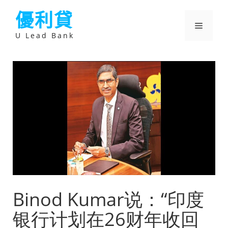
跳
優利貸
至
主
選
要
U Lead Bank
內
容
單
Binod Kumar说：“印度
银行计划在26财年收回