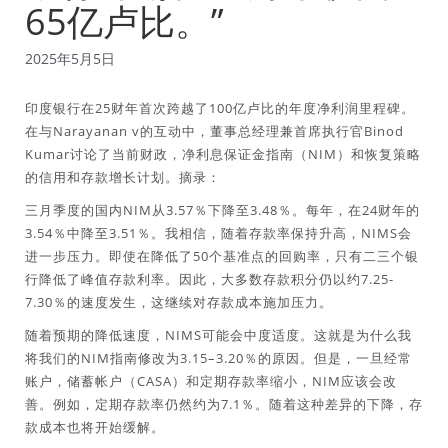
65亿卢比。”
2025年5月5日
印度银行在25财年首次跨越了100亿卢比的年度净利润里程碑。
在与Narayanan v的互动中，董事总经理兼首席执行官Binod
Kumar讨论了当前财政，净利息保证金指南（NIM）和恢复策略
的信用和存款增长计划。摘录：
三月季度的国内NIM从3.57％下降至3.48％。每年，在24财年的
3.54％中降至3.51％。我相信，随着存款率保持升高，NIMS会
进一步压力。即使在降低了50个基准点的回购率，只有二三个银
行降低了峰值存款利率。因此，大多数存款积分仍以约7.25-
7.30％的速度发生，这继续对存款成本施加压力。
随着预期的降低速度，NIMS可能会中度适度。这就是为什么我
将我们的NIM指南修改为3.15–3.20％的原因。但是，一旦经常
账户，储蓄帐户（CASA）和定期存款率缩小，NIM应该会改
善。例如，定期存款率仍然约为7.1％。随着这种差异的下降，存
款成本也将开始缓解。