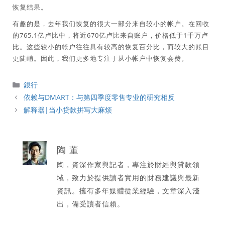
恢复结果。
有趣的是，去年我们恢复的很大一部分来自较小的帐户。在回收
的765.1亿卢比中，将近670亿卢比来自账户，价格低于1千万卢
比。这些较小的帐户往往具有较高的恢复百分比，而较大的账目
更陡峭。因此，我们更多地专注于从小帐户中恢复会费。
分
銀行
類
依赖与DMART：与第四季度零售专业的研究相反
解释器|当小贷款拼写大麻烦
陶 董
陶，資深作家與記者，專注於財經與貸款領
域，致力於提供讀者實用的財務建議與最新
資訊。擁有多年媒體從業經驗，文章深入淺
出，備受讀者信賴。