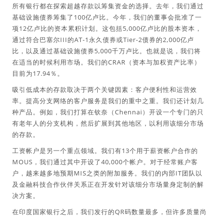
所有银行都在探索超越存款以筹集资金的选择。去年，我们通过
基础设施债券筹集了100亿卢比。今年，我们的董事会批准了一
项12亿卢比的资本累积计划。这包括5,000亿卢比的股本资本，
通过符合巴塞尔III的AT-1永久债券或Tier-2债券的2,000亿卢
比，以及通过基础设施债券5,000千万卢比。也就是说，我们将
在适当的时候利用市场。我们的CRAR（资本与加权资产比率）
目前为17.94％。
吸引低成本的存款取决于两个关键因素：客户便利性和运营效
率。提高分支网络的客户服务是我们的重中之重。我们还计划几
种产品。例如，我们打算在钦奈（Chennai）开设一个专门的只
有老年人的分支机构，然后扩展到其他地区，以利用该细分市场
的存款。
工资帐户是另一个重点领域。我们有13个用于薪资帐户合作的
MOUS，我们通过其中开设了40,000个帐户。对于经常账户客
户，越来越多地预期MIS之类的附加服务。我们的内部IT团队以
及金融科技合作伙伴关系正在开发针对该细分市场量身定制的解
决方案。
在印度国家银行之后，我们发行的QR码数量最多，但许多质量尚