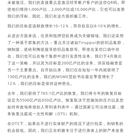
未被激活。我们的直接重点是激活经常帐户客户的这些QR码。即
使他们维持1,000卢比，2,000卢比或10,000卢比，它也可以改善
我们的浮标。因此，我们在这方面积极工作。
我们的目标是该财政增长10–12％，而存款应以8-10％的增长。
从进步方面来说，住房和抵押贷款将成为关键领域。我们还采用
了一种基于群集的方法 – 重点关注诸如Tiruppur的纺织品集群，
钢制簇，瓷砖和陶瓷簇等纺织品集群等。即使在某些口袋中存
在，我们也可以在每个集群中进行实质性业务。我们于4月推出
了这一策略，并以其为目标是200亿卢比的业务。供应链融资是
另一个主要重点。自开始以来，我们仅在短短一年内就获得了
130亿卢比的业务。我们的MSME贷款书在最近季度增长了
12％，我们的目标是保持这种势头。
去年，我们获得了765.1亿卢比的恢复。我们将今年的恢复目标
设定为5500亿卢比650亿卢比。恢复取决于您施加的压力以及您
如何有效地将借款人带到谈判表中 – 通过国家公司法律法庭，债
务恢复法庭或一次性和解（OTS）机制。
在OTS下，如果在不进行实体财产的情况下进行拍卖，则销售的
机会较低。因此，我们正在积极专注于进行身体上的财产来改善