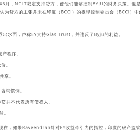
24年6月，NCLT裁定支持贷方，使他们能够控制BYJU的财务决策。但
，认为贷方的主张并未在印度（BCCI）的板球控制委员会（BCCI）中
子浮出水面，声称EY支持Glas Trust，并违反了Byju的利益。
：
u的破产程序。
代价。
共享。
当咨询惯例。
n声称它并不代表所有债权人。
利益。
序。现在，如果Raveendran针对EY收益牵引力的指控，印度的破产监