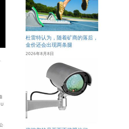
杜雷特认为，随着矿商的落后，
金价还会出现两条腿
2026年8月8日
十
指
JU
公