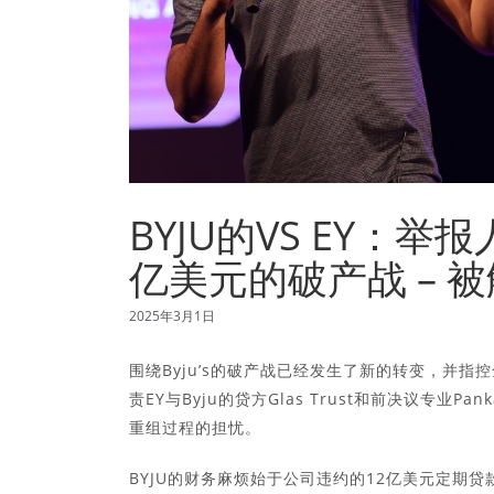
BYJU的VS EY：
亿美元的破产战 – 
2025年3月1日
围绕Byju’s的破产战已经发生了新的转变，并指控全球咨
责EY与Byju的贷方Glas Trust和前决议专业Pa
重组过程的担忧。
BYJU的财务麻烦始于公司违约的12亿美元定期贷款