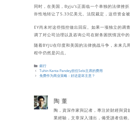
同时，在美国，Byju’s正面临一个单独的法律挫折。
诈性地转让了5.33亿美元。法院裁定，这些资金
EY尚未对这些指控做出回应。如果一项独立的调
调了对公司治理以及咨询公司在财务困扰情况中的
随着BYJU在印度和美国的法律挑战斗争，未来
程中仍然是闪点。
分
銀行
類
Tuhin Kanta Pandey担任Sebi主席的费用
免费作为商业策略：好还是坏主意？
陶 董
陶，資深作家與記者，專注於財經與貸
業經驗，文章深入淺出，備受讀者信賴