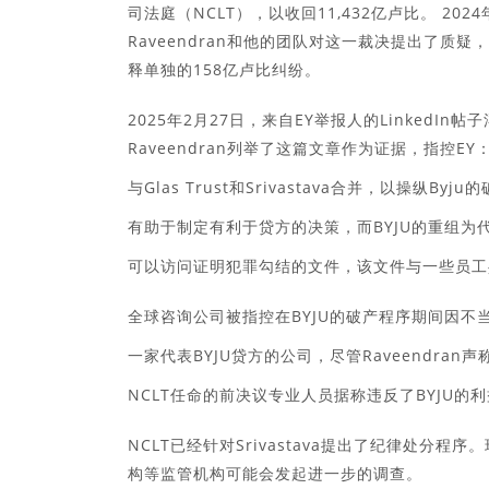
司法庭（NCLT），以收回11,432亿卢比。 20
Raveendran和他的团队对这一裁决提出了质疑
释单独的158亿卢比纠纷。
2025年2月27日，来自EY举报人的LinkedIn帖
Raveendran列举了这篇文章作为证据，指控EY
与Glas Trust和Srivastava合并，以操纵Byj
有助于制定有利于贷方的决策，而BYJU的重组为
可以访问证明犯罪勾结的文件，该文件与一些员工
全球咨询公司被指控在BYJU的破产程序期间因不
一家代表BYJU贷方的公司，尽管Raveendra
NCLT任命的前决议专业人员据称违反了BYJU的
NCLT已经针对Srivastava提出了纪律处分程
构等监管机构可能会发起进一步的调查。