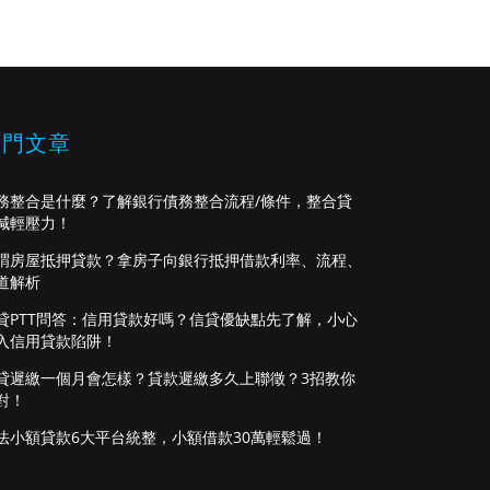
熱門文章
務整合是什麼？了解銀行債務整合流程/條件，整合貸
減輕壓力！
謂房屋抵押貸款？拿房子向銀行抵押借款利率、流程、
道解析
貸PTT問答：信用貸款好嗎？信貸優缺點先了解，小心
入信用貸款陷阱！
貸遲繳一個月會怎樣？貸款遲繳多久上聯徵？3招教你
對！
法小額貸款6大平台統整，小額借款30萬輕鬆過！