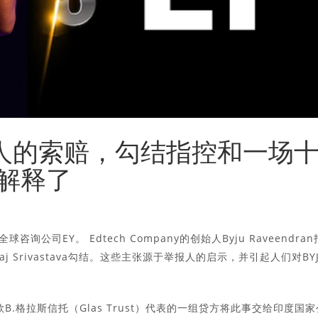
举报人的索赔，勾结指控和一场
被解释了
询公司EY。 Edtech Company的创始人Byju Raveendran
nkaj Srivastava勾结。这些主张源于举报人的启示，并引起人们对BY
B.格拉斯信托（Glas Trust）代表的一组贷方将此事交给印度国家