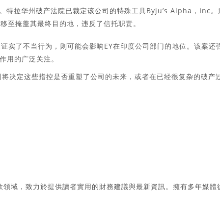
特拉华州破产法院已裁定该公司的特殊工具Byju’s Alpha，Inc。
被移至掩盖其最终目的地，违反了信托职责。
查证实了不当行为，则可能会影响EY在印度公司部门的地位。该案还
作用的广泛关注。
几周将决定这些指控是否重塑了公司的未来，或者在已经很复杂的破产
款領域，致力於提供讀者實用的財務建議與最新資訊。擁有多年媒體
。