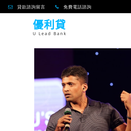
貸款諮詢留言
免費電話諮詢
跳
優利貸
至
主
要
U Lead Bank
內
容