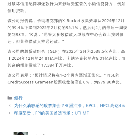
过破坏信用纪律和还款行为来影响受监管的小额信贷贷方，例如
信用贷款。
该公司报告说，卡纳塔克邦的X-Bucket收集效率从2024年12月
的99.4％下降到2025年2月初的95.1％，然后到2月的最后一周恢
复到98％。它说：“尽管大多数借款人继续在中心会议上按时偿
还，但某些借款人推迟还款。”
该公司的总贷款组合（GLP）在2025年2月为2539.5亿卢比，高
于2024年12月的24,81亿卢比。卡纳塔克邦的占8,01亿卢比，而
其余的州则贡献了17,384千万卢比。
该公司表示：“预计情况将在1-2个月内逐渐正常化。” NSE的
CreditAccess Grameen股票收盘价高出6％，为979.80卢比。
分
銀行
類
为什么油敏感的股票集会？亚洲油漆，BPCL，HPCL高达4％
印度昂贵，FPI的美国首选市场：UTI MF