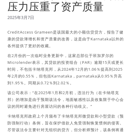
压力压重了资产质量
2025年3月7日
CreditAccess Grameen是该国最大的小额信贷贷方，报告了健
康的贷款簿增长和资产质量的改善，这是由于Karnataka以外的
各州提供了更好的收藏。
在2月份的一次临时业务更新中，这家总部位于班加罗尔的
Microlender表示，其贷款的投资组合（PAR）逾期15天或更长
时间，不包括卡纳塔克邦，从2024年12月的1.06％提高到2025
年2月的0.55％，但包括Karnataka，parnataka从0.95％升高
到1.95％。同期从0.72％到2.02％。
该公司表示：“在2025年1月和2月初，违法行为（在卡纳塔克
邦）的增加是由于预期该法令，地面敏感性以及收集限于中心会
议的同时避免进行房屋访问的各种行动歧义。”
卡纳塔克邦政府上个月颁布了卡纳塔克邦微贷款和小型贷款（预
防强制行动）条例，旨在保护借款人免受强制恢复惯例的侵害。
尽管该法令主要针对无组织的贷方，但分析师预计，该条例将通