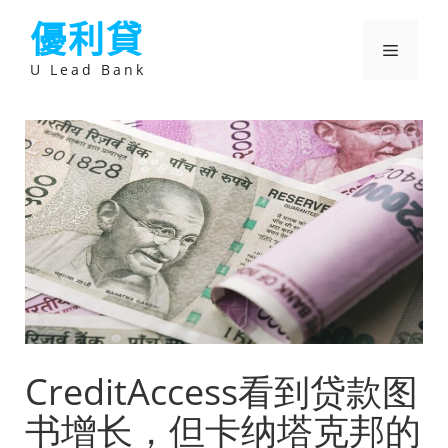
跳
優利貸
至
主
選
要
U Lead Bank
內
容
單
CreditAccess看到贷款图
书增长，但卡纳塔克邦的