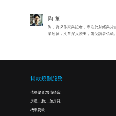
陶 董
陶，資深作家與記者，專注於財經與貸
業經驗，文章深入淺出，備受讀者信賴
貸款規劃服務
債務整合
(負債整合)
房屋二胎
(二胎房貸)
機車貸款