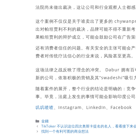
法院尚未做出裁决，这让公司和行业观察人士都感
这个案例不仅仅是关于谁卖出了更多的 chywan
出对帕坦贾利不利的裁决，品牌可能不得不重新考
果帕坦贾利的辩护成立，可能会鼓励公司在广告策
还有消费者信任的问题。有关安全的主张可能会产
费者对传统疗法信心的行业来说，风险甚至更高。
这场法律之战反映了理念的冲突。 Dabur 拥有百
新的公司，依靠积极的营销及其“swadeshi”
随着案件的展开，整个行业的结论是明确的：竞争
事。毕竟，法庭上发生的事情可能会影响印度公司
叽叽喳喳
、Instagram、LinkedIn、Facebook
分
金錢
類
TikToker 不认识这位四次奥斯卡提名的名人，看看接下来
找到一个有利可图的商业想法