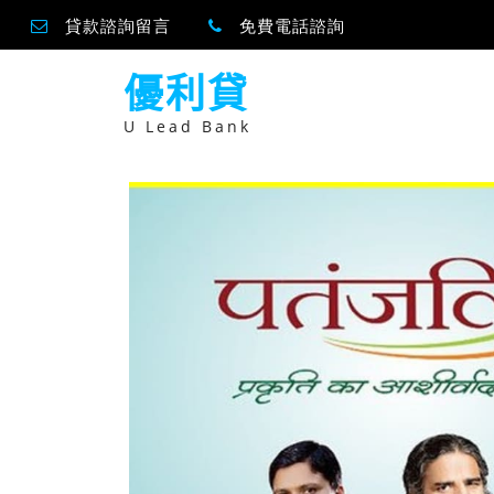
貸款諮詢留言
免費電話諮詢
跳
優利貸
至
主
要
U Lead Bank
內
容