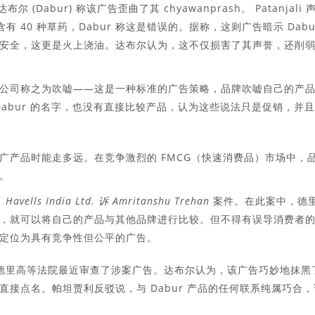
尔 (Dabur) 称该广告歪曲了其 chyawanprash。 Patanjali 
含有 40 种草药，Dabur 称这是错误的。据称，这则广告暗示 Dabu
对儿童不安全，这更是火上浇油。达布尔认为，这不仅损害了其声誉，还削
公司称之为吹嘘——这是一种标准的广告策略，品牌吹嘘自己的产
提及 Dabur 的名字，也没有直接比较产品，认为这些说法只是促销，并
广产品时能走多远。在竞争激烈的 FMCG（快速消费品）市场中，
。
自
Havells India Ltd. 诉 Amritanshu Trehan
案件。在此案中，德
，就可以将自己的产品与其他品牌进行比较。但不得有误导消费者
定位为具有竞争性但公平的广告。
) 领导的德里高等法院最近审查了涉案广告。达布尔认为，该广告巧妙地抹黑
接点名。帕坦贾利反驳说，与 Dabur 产品的任何联系纯属巧合，