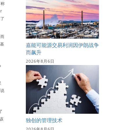
声称
r
弱了
品而
且基
嘉能可能源交易利润因伊朗战争
而飙升
2026年8月6日
品
里
的说
了
该
独创的管理技术
2026年8月6日