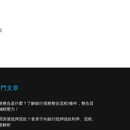
從
熱門文章
務整合是什麼？了解銀行債務整合流程/條件，整合貸
減輕壓力！
謂房屋抵押貸款？拿房子向銀行抵押借款利率、流程、
道解析