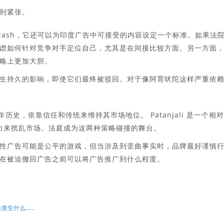
到紧张。
prash，它还可以为印度广告中可接受的内容设定一个标准。如果法
虑如何针对竞争对手定位自己，尤其是在间接比较方面。另一方面
略上更加大胆。
生持久的影响，即使它们最终被驳回。对于像阿育吠陀这样严重依
年历史，依靠信任和传统来维持其市场地位。 Patanjali 是一个相
吸引力来扰乱市场。法庭成为这两种策略碰撞的舞台。
性广告可能是公平的游戏，但当涉及到歪曲事实时，品牌最好谨慎
在被迫撤回广告之前可以将广告推广到什么程度。
会发生什么……