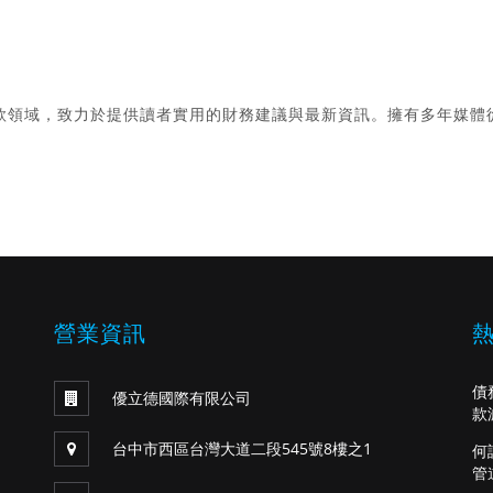
款領域，致力於提供讀者實用的財務建議與最新資訊。擁有多年媒體
。
營業資訊
債
優立德國際有限公司
款
台中市西區台灣大道二段545號8樓之1
何
管