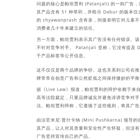
问题的核心是帕坦贾利 (Patanjali) 的一则广告，达布
其产品含有 51 种草药，并暗示 Dabur 的版本仅
的 chyawanprash 含有汞，间接表明它
消费者几十年来建立的信任。
另一方面，帕坦贾利表示其广告没有任何错误。该
不针对竞争对手。 Patanjali 坚称，它没有
于产品标签等公开信息。
这不仅仅是两个品牌的争吵。这也关系到公司在推
牌常常在创意广告和公然贬低之间保持微妙的平衡
据《Live Law》报道，帕坦贾利的辩护依赖于来
高等法院裁定，只要品牌诚实并避免诽谤竞争对手
法。帕坦贾利辩称，它遵循了这些规则，将其广告
由法官米尼·普什卡纳 (Mini Pushkarna
其产品，让人对其质量和安全性产生怀疑，但没有直
广告坚持宣传自己的产品。