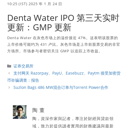
10:25 (IST) 2025 年 1 月 24 日
Denta Water IPO 第三天实时
更新：GMP 更新
Denta Water 在灰色市场上的溢价接近 47%。这表明该股票的
上市价格可能约为 431 卢比。灰色市场是上市前股票交易的非官
方场所。市场参与者密切关注 GMP 以追踪上市收益。
分
证券交易所
類
支付网关 Razorpay、PayU、Easebuzz、Paytm 接受加密货
币诈骗调查：报告
Suzlon Bags 486 MW混合订单与Torrent Power合作
陶 董
陶，資深作家與記者，專注於財經與貸款領
域，致力於提供讀者實用的財務建議與最新