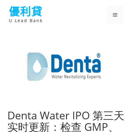
跳
優利貸
至
主
選
要
U Lead Bank
內
容
單
Denta Water IPO 第三天
实时更新：检查 GMP、