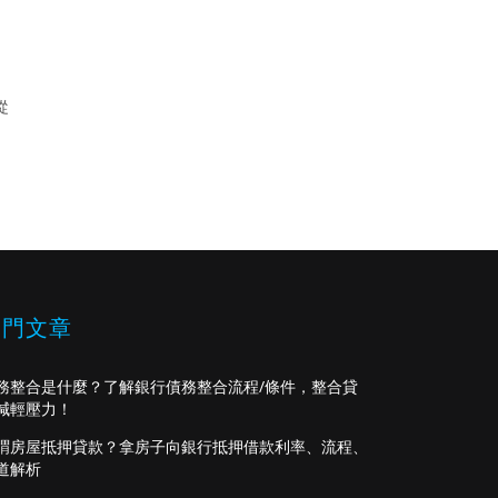
從
熱門文章
務整合是什麼？了解銀行債務整合流程/條件，整合貸
減輕壓力！
謂房屋抵押貸款？拿房子向銀行抵押借款利率、流程、
道解析