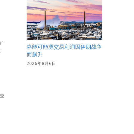
“
嘉能可能源交易利润因伊朗战争
责
而飙升
2026年8月6日
内交