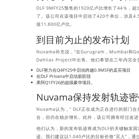
DLF 9MFY25预售的1920亿卢比增长了44％，
了。该公司在该项目中启动了420个单位，涉及4.5
值11,800亿卢比。
到目前为止的发布计划
Nuvama补充说，“在Gurugram，Mumbai
Dahlias Project中出售。他们希望在三年
DLF努力在Q4FY25中启动跨越0.9MSF的孟买项目
在DLF Privana中启动新阶段
果阿Q1FY26的超级豪华项目。
Nuvama保持发射轨迹
Nuvama认为，“ DLF正在成为正在进行的
合，但仍在稳步增长。此外，该公司拥有经过改进
他们认为，新的发布轨迹将成为DLF的关键触发
迹。我们建议以1,040卢比的目标价格“买入”，通过将