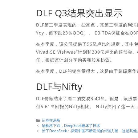
DLF Q3结果突出显示
DLF第三季度表现的一些亮点，其第三季度的利润提高了
Yoy，但下跌23％QOQ）。 EBITDA保证金在Q3FY
在本季度，该公司提供了96亿卢比的规定，其中包
Vivad SE Vishwas”计划和300亿卢比
任，根据该计划分享购买和股东协议。
在本季度，DLF的销售量很大，这是由于超级豪华产品的推
DLF与Nifty
DLF份额结束了周二的交易3.40％。但是，该股
付5.61％回报的Nifty相比。 Nifty关闭了这一
分
证券交易所
類
铀价格下跌，DeepSeek破坏了技术
除了DeepSeek：探索中国不断发展的AI强力屋 – 这是其