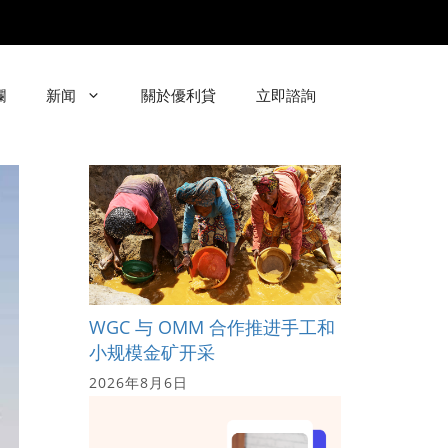
欄
新闻
關於優利貸
立即諮詢
WGC 与 OMM 合作推进手工和
小规模金矿开采
2026年8月6日