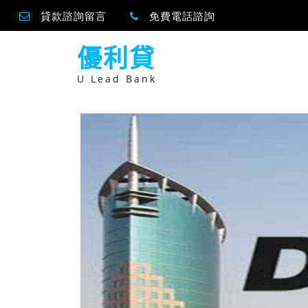
貸款諮詢留言
免費電話諮詢
跳
優利貸
至
主
要
U Lead Bank
內
容