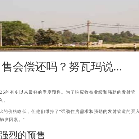
xury出售会偿还吗？努瓦玛说…
推出为Q3FY25的有史以来最好的季度预售。为了响应收益业绩和强劲的发射管
买入。
1卢比的价格略低，但他们维持了“强劲住房需求和强劲的发射管道的买
触发因素。”
注强烈的预售