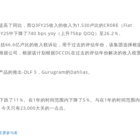
同比，而Q3FY25收入的收入为1,530卢比的CR0RE（Flat
25中下降了740 bps yoy（上升75bp QOQ）至26.2％。
括66.6亿卢比的收入税诉讼，用于过去的评估年份，该集团选择根据
的赔偿金。根据公司，根据该计划根据DCCDL在过去的评估年份解决的收入税
出-DLF 5，Gurugram的Dahlias。
票下跌了11％。在1年的时间范围内下降了5％。与在1年的时间范围
天，今天只有23,000大关的一点点。
他主要参与者