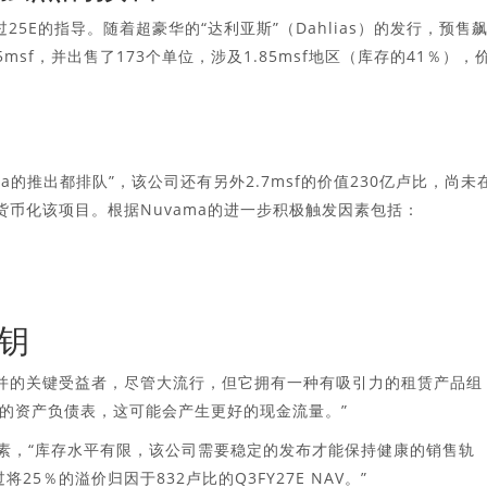
超过25E的指导。随着超豪华的“达利亚斯”（Dahlias）的发行，预售
msf，并出售了173个单位，涉及1.85msf地区（库存的41％），
和Goa的推出都排队”，该公司还有另外2.7msf的价值230亿卢比，尚未
内完全货币化该项目。根据Nuvama的进一步积极触发因素包括：
密钥
部门合并的关键受益者，尽管大流行，但它拥有一种有吸引力的租赁产品组
的资产负债表，这可能会产生更好的现金流量。”
因素，“库存水平有限，该公司需要稳定的发布才能保持健康的销售轨
25％的溢价归因于832卢比的Q3FY27E NAV。”