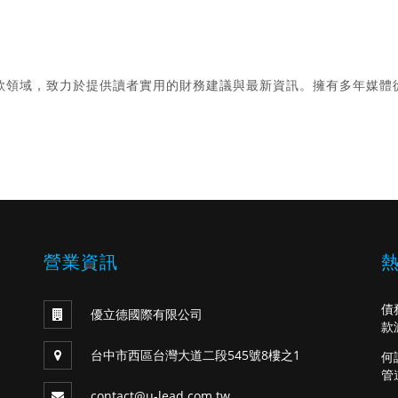
款領域，致力於提供讀者實用的財務建議與最新資訊。擁有多年媒體
。
營業資訊
債
優立德國際有限公司
款
台中市西區台灣大道二段545號8樓之1
何
管
contact@u-lead.com.tw