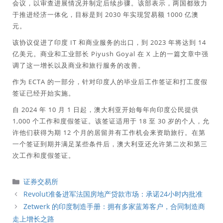
会议，以审查进展情况并制定后续步骤。该部表示，两国都致力
于推进经济一体化，目标是到 2030 年实现贸易额 1000 亿澳
元。
该协议促进了印度 IT 和商业服务的出口，到 2023 年将达到 14
亿美元。商业和工业部长 Piyush Goyal 在 X 上的一篇文章中强
调了这一增长以及商业和旅行服务的改善。
作为 ECTA 的一部分，针对印度人的毕业后工作签证和打工度假
签证已经开始实施。
自 2024 年 10 月 1 日起，澳大利亚开始每年向印度公民提供
1,000 个工作和度假签证。该签证适用于 18 至 30 岁的个人，允
许他们获得为期 12 个月的居留并有工作机会来资助旅行。在第
一个签证到期并满足某些条件后，澳大利亚还允许第二次和第三
次工作和度假签证。
分
证券交易所
類
Revolut准备进军法国房地产贷款市场：承诺24小时内批准
Zetwerk 的印度制造手册：拥有多家蓝筹客户，合同制造商
走上增长之路