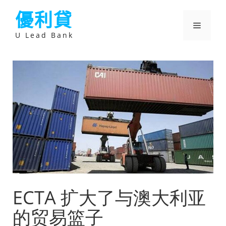
跳
優利貸
至
主
選
要
U Lead Bank
內
容
單
ECTA 扩大了与澳大利亚
的贸易篮子