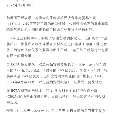
2024年12月30日
印度商工部表示，与澳大利亚签署的经济合作与贸易协定
（ECTA）为印度开辟了新的出口领域，包括镶有钻石的黄金和涡
轮喷气发动机，同时也确保了国内工业获得关键原材料。
ECTA 现已实施两年，实现了双边贸易的多元化。该部表示：“金
属矿石、棉花和木制品等重要原材料的进口推动了印度工业的发
展，为这种伙伴关系的双赢做出了贡献。”电子和工程等行业也拥
有巨大的增长潜力。
自 ECTA 签署以来，双边商品贸易额增长了一倍多，从 2021 财
年的 122 亿美元增至 23 财年的 260 亿美元。尽管 2024 财年贸
易额降至 240 亿美元，但印度对澳大利亚的出口增长了 14%。
2024年4月至11月，双边货物贸易额达163亿美元，势头强劲。
在 ECTA 成功的基础上，印度-澳大利亚全面经济合作协议
(CECA) 的谈判正在进行中。目前已举行十轮正式讨论和闭会期
间会议。
最近，CECA 于 2024 年 12 月 4 日至 6 日在新德里召开了盘点