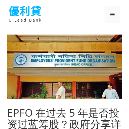
跳
優利貸
至
主
選
要
U Lead Bank
內
容
單
EPFO 在过去 5 年是否投
资过蓝筹股？政府分享详