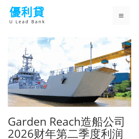
跳
優利貸
至
主
選
要
U Lead Bank
內
容
單
Garden Reach造船公司
2026财年第二季度利润