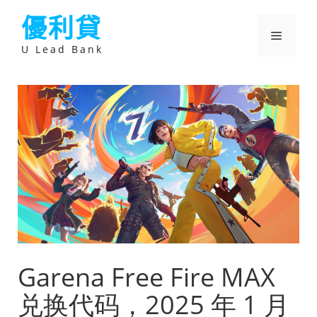
跳
優利貸
至
主
選
要
U Lead Bank
內
容
單
Garena Free Fire MAX
兑换代码，2025 年 1 月