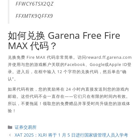
FFWCY6TSX2QZ
FFXMTK9QFFX9
如何兑换 Garena Free Fire
MAX 代码？
兑换免费 Fire MAX 代码非常简单。访问reward.ff.garena.com
并使用与您的游戏帐户关联的Facebook、Google或Apple ID登
录。进入后，在框中输入 12 个字符的兑换代码，然后单击“确
认”。
如果代码有效，您的奖励将在 24 小时内直接发送到您的游戏内
邮箱。这些代码不会一直存在——它们只在有限的时间内有效。
所以，不要拖延！领取您的免费赠品并享受时尚升级您的游戏体
验！
分
证券交易所
類
XAT 2025：XLRI 将于 1 月 5 日进行国家级管理人员入学考