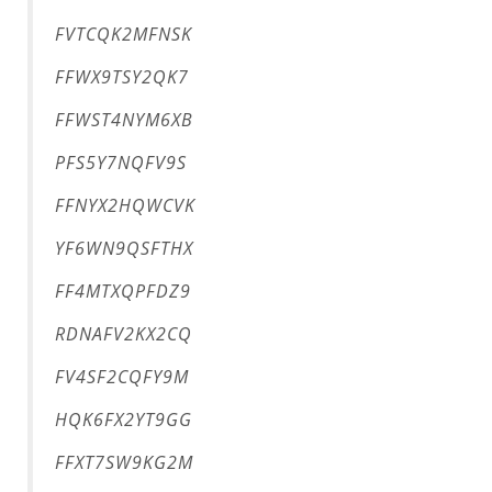
FVTCQK2MFNSK
FFWX9TSY2QK7
FFWST4NYM6XB
PFS5Y7NQFV9S
FFNYX2HQWCVK
YF6WN9QSFTHX
FF4MTXQPFDZ9
RDNAFV2KX2CQ
FV4SF2CQFY9M
HQK6FX2YT9GG
FFXT7SW9KG2M