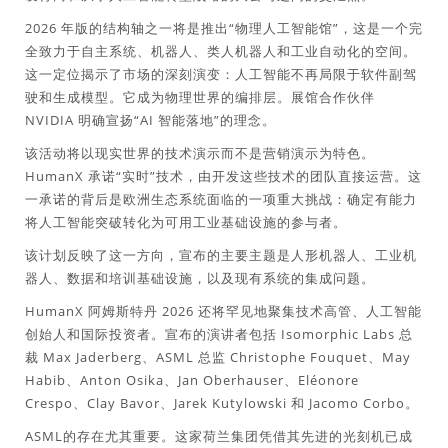
2026 年版的结构轴之一将是推出“物理人工智能馆”，这是一个完
全致力于自主系统、机器人、类人机器人和工业自动化的空间。
这一定位揭示了市场的深刻演变：人工智能不再局限于软件副驾
驶和生成模型。它成为物理世界的编排层。展馆合作伙伴
NVIDIA 明确宣扬“AI 智能落地”的理念。
该活动将以现实世界的技术演示而不是营销演示为特色。
HumanX 承诺“实时”技术，由开发这些技术的团队直接运营。这
一承诺的背后是欧洲生态系统面临的一项重大挑战：确定有能力
将人工智能突破转化为可用工业基础设施的参与者。
该计划反映了这一方向，宣布的主要主题是人形机器人、工业机
器人、数据和培训基础设施，以及现有系统的集成问题。
HumanX 阿姆斯特丹 2026 还将罕见地聚集技术高管、人工智能
创始人和国际投资者。宣布的演讲者包括 Isomorphic Labs 总
裁 Max Jaderberg、ASML 总监 Christophe Fouquet、May
Habib、Anton Osika、Jan Oberhauser、Eléonore
Crespo、Clay Bavor、Jarek Kutylowski 和 Jacomo Corbo。
ASML的存在尤其重要。这家荷兰集团凭借其先进的光刻机已成