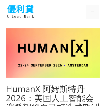
跳
優利貸
至
主
選
要
U Lead Bank
內
容
單
HumanX 阿姆斯特丹
2026：美国人工智能会