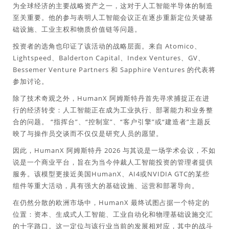
为全球经济的主要战略资产之一，这对于人工智能半导体的制造
至关重要。他的参与表明人工智能会议正在逐步重新定位关键基
础设施、工业主权和物质价值链等问题。
投资者的选角也印证了该活动的战略层面。来自 Atomico、
Lightspeed、Balderton Capital、Index Ventures、GV、
Bessemer Venture Partners 和 Sapphire Ventures 的代表将
参加讨论。
除了技术奇观之外，HumanX 阿姆斯特丹首先寻求捕捉正在进
行的经济转变：人工智能正在成为工业执行、部署能力和业务整
合的问题。 “指挥台”、“控制室”、“客户引擎”或“建造者”主题反
映了与操作员交谈而不仅仅是研究人员的愿望。
因此，HumanX 阿姆斯特丹 2026 与其说是一场学术会议，不如
说是一个商业平台，旨在为当今仲裁人工智能投资的管理者提供
服务。该模型更接近美国HumanX、AI4或NVIDIA GTC的某些
组件等重大活动，具有强大的基础设施、运营和部署导向。
在仍然分散的欧洲市场中，HumanX 最终试图占据一个特定的
位置：资本、生成式人工智能、工业自动化和物理基础设施交汇
的十字路口。这一定位与该行业当前的发展相对应，其中的战斗