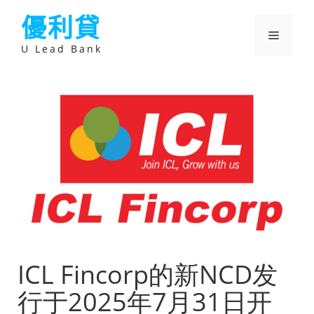
跳
優利貸
至
主
選
要
U Lead Bank
內
容
單
ICL Fincorp的新NCD发
行于2025年7月31日开