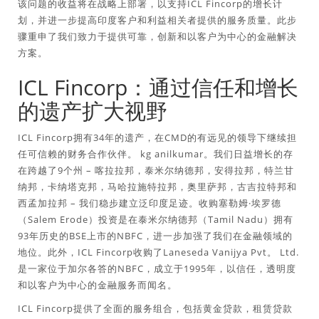
该问题的收益将在战略上部署，以支持ICL Fincorp的增长计
划，并进一步提高印度客户和利益相关者提供的服务质量。此步
骤重申了我们致力于提供可靠，创新和以客户为中心的金融解决
方案。
ICL Fincorp：通过信任和增长
的遗产扩大视野
ICL Fincorp拥有34年的遗产，在CMD的有远见的领导下继续担
任可信赖的财务合作伙伴。 kg anilkumar。我们日益增长的存
在跨越了9个州 – 喀拉拉邦，泰米尔纳德邦，安得拉邦，特兰甘
纳邦，卡纳塔克邦，马哈拉施特拉邦，奥里萨邦，古吉拉特邦和
西孟加拉邦 – 我们稳步建立泛印度足迹。收购塞勒姆·埃罗德
（Salem Erode）投资是在泰米尔纳德邦（Tamil Nadu）拥有
93年历史的BSE上市的NBFC，进一步加强了我们在金融领域的
地位。此外，ICL Fincorp收购了Laneseda Vanijya Pvt。 Ltd.
是一家位于加尔各答的NBFC，成立于1995年，以信任，透明度
和以客户为中心的金融服务而闻名。
ICL Fincorp提供了全面的服务组合，包括黄金贷款，租赁贷款