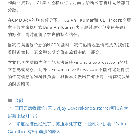
和商业贷款。 ICL集团还将旅行，时尚，诊断和慈善计划等部门
分散。
在CMD Adv的联合领导下。 KG Anil Kumar和ICL Fincorp全职
主任兼首席执行官Uma Anilkumar夫人继续遵守印度储备银行
的标准，同时赢得了客户的持久信任。
当我们揭露这个新的NCD问题时，我们热情地邀请您成为我们朝
着财务增长，安全和长期价值的旅程中的一部分。
本文包含的赞助内容可能无法反映Financialexpress.com的独
立意见或观点。此外，FinanciaLexPress.com不能对此处提供
的任何信息的准确性负责。根据本文做出任何决定，请咨询认证
的财务顾问。
分
金錢
類
王国票房收藏第1天：Vijay Deverakonda starrer可以在大
屏幕上吸引吗？
“印度经济已经死了，莫迪杀死了它”：拉胡尔·甘地（Rahul
Gandhi）有5个崩溃的原因