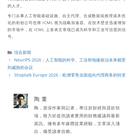
的人才。
专门从事人工智能基础设施、自主代理、合成数据或推理成本优
化的初创公司也将 ICML 视为战略加速器。在技​​术壁垒迅速增加
的市场中，在 ICML 上发表文章现已成为科学和工业可信度的信
号。
分
综合新闻
類
NeurIPS 2026：人工智能的科学、工业和地缘政治未来都受
到威胁的会议
Shoptalk Europe 2026：欧洲零售业面临向代理商务的转变
陶 董
陶，資深作家與記者，專注於財經與貸款領
域，致力於提供讀者實用的財務建議與最新
資訊。擁有多年媒體從業經驗，文章深入淺
出，備受讀者信賴。