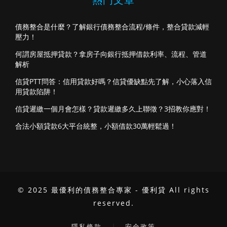
債務整合是什麼？了解銀行債務整合流程/條件，整合貸款減輕
壓力！
何謂房屋抵押貸款？拿房子向銀行抵押借款利率、流程、管道
解析
信貸PTT問答：信用貸款好嗎？信貸優缺點先了解，小心落入信
用貸款陷阱！
信貸遲繳一個月會怎樣？貸款遲繳多久上聯徵？3招教你應對！
合法小額貸款6大平台統整，小額借款30萬輕鬆過！
© 2025 最優利的債務整合專家 - 優利貸 All rights
reserved.
｜
隱私條款
安全政策