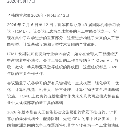
2026年5月17日
📍韩国首尔📅2026年7月6日至12日
2026 年 7 月 6 日至 12 日，首尔将举办第 43 届国际机器学习会
议（ICML）。该会议已成为全球主要的人工智能会议之一。它
现在集中了科学进步的重要部分，这些进步构建了未来的人工智
能模型、计算基础设施和大型技术集团的产业战略。
ICML 长期以来被视为专业学术会议，如今在全球人工智能经济
中占据着中心地位。会议上提出的工作直接纳入了 OpenAI、谷
歌、微软、苹果和亚马逊等组织的路线图，这些组织都是 2026
年版的主要合作伙伴。
会议涵盖了机器学习的所有关键领域：生成模型、强化学习、优
化、计算机视觉、机器人、语言处理、计算生物学甚至培训基础
设施。 ICML 上发表的出版物通常作为未来几代商业模式和在企
业中大规模部署的新工具的基础。
2026 年版本是在人工智能基础设施紧张的背景下推出的。计算
需求的爆炸式增长、能源限制、先进 GPU 的集中以及美国、中
国和欧洲之间的竞争正在逐渐将机器学习转变为一个工业和地缘