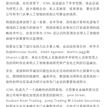
政治问题。在此背景下，ICML 远远超出了学术范围。该会议成
为研究人员、超大规模企业、私人实验室、投资基金、量化交易
公司和专门从事人工智能的初创公司聚会的场所。
韩国的选择说明了这一发展，在半导体、高性能计算和先进电子
领域的工业能力的推动下，韩国首都正在将自己打造成亚洲的战
略技术中心。在首尔举办 ICML 还认识到亚洲在全球人工智能价
值链中的重要性日益增强。
组委会汇集了该行业的几位主要人物。会议由张潼主持，科学方
向由Miroslav Dudik、Alekh Agarwal、Martin Jaggi和
Sharon Li提供。来自大型私人实验室的学术研究人员和管理人
员的同时存在表明人工智能基础研究和产业化之间的日益融合。
安全、道德和科学诚信问题也在此次活动的组织中占据着中心地
位。围绕模型的稳健性、偏差评估、数据集治理和生成系统的一
致性的辩论应该成为研讨会和专门会议的重要组成部分。
ICML 也成为了一个战略性的招聘基地。大型量化金融和算法交
易公司每年都在加强其在那里的影响力。 Jane Street、
Hudson River Trading、Jump Trading 和 Citadel Securities
利用这次会议来确定专门从事数学优化、分布式计算和强化学习